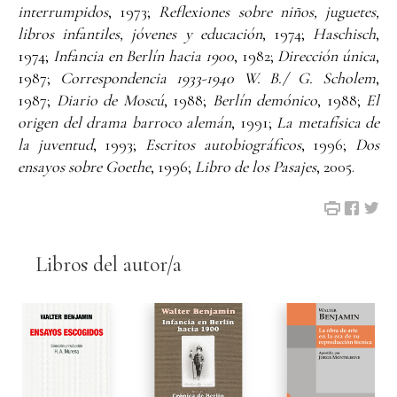
interrumpidos
, 1973;
Reflexiones sobre niños, juguetes,
libros infantiles, jóvenes y educación
, 1974;
Haschisch
,
1974;
Infancia en Berlín hacia 1900
, 1982;
Dirección única
,
1987;
Correspondencia 1933-1940 W. B./ G. Scholem
,
1987;
Diario de Moscú
, 1988;
Berlín demónico
, 1988;
El
origen del drama barroco alemán
, 1991;
La metafísica de
la juventud
, 1993;
Escritos autobiográficos
, 1996;
Dos
ensayos sobre Goethe
, 1996;
Libro de los Pasajes
, 2005.
Libros del autor/a