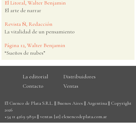
El Litoral, Walter Benjamin
El arte de narrar
Revista Ñ, Redacción
La vitalidad de un pensamiento
Página 12, Walter Benjamin
“Sueños de nubes”
La editorial
Distribuidores
Contacto
Ventas
El Cuenco de Plata S.R.L. || Buenos Aires || Argentina || Copyright
2026
+54 11 4269 9850
||
ventas [at] elcuencodeplata.com.ar