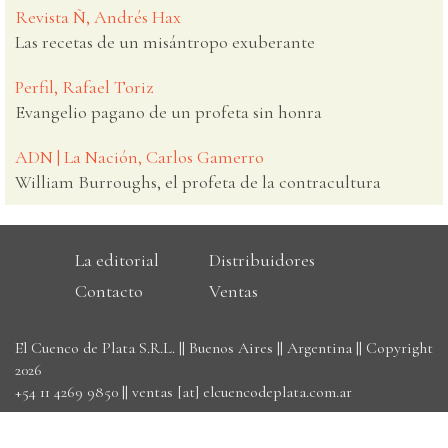
Revista Ñ, Andrés Hax
Las recetas de un misántropo exuberante
Perfil, Rafael Toriz
Evangelio pagano de un profeta sin honra
ADN | La Nación, Carlos Gamerro
William Burroughs, el profeta de la contracultura
La editorial
Distribuidores
Contacto
Ventas
El Cuenco de Plata S.R.L. || Buenos Aires || Argentina || Copyright
2026
+54 11 4269 9850
||
ventas [at] elcuencodeplata.com.ar