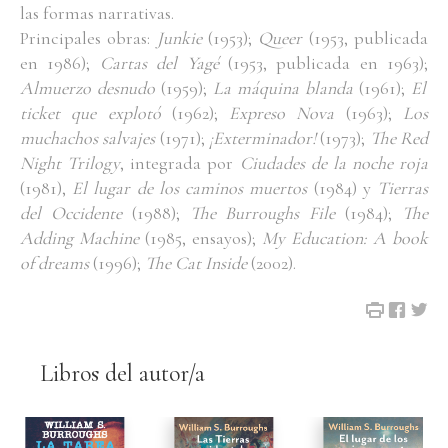
las formas narrativas.
Principales obras:
Junkie
(1953);
Queer
(1953, publicada
en 1986);
Cartas del Yagé
(1953, publicada en 1963);
Almuerzo desnudo
(1959);
La máquina blanda
(1961);
El
ticket que explotó
(1962);
Expreso Nova
(1963);
Los
muchachos salvajes
(1971);
¡Exterminador!
(1973);
The Red
Night Trilogy
, integrada por
Ciudades de la noche roja
(1981),
El lugar de los caminos muertos
(1984) y
Tierras
del Occidente
(1988);
The Burroughs File
(1984);
The
Adding Machine
(1985, ensayos);
My Education: A book
of dreams
(1996);
The Cat Inside
(2002).
Libros del autor/a