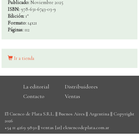
Publicado:
Noviembre 2025
ISBN:
978-631-6743-03-9
Edición:
1°
Formato:
14x21
Páginas:
112
Ir a tienda
La editorial
Distribuidores
Contacto
Ventas
El Cuenco de Plata S.R.L. || Buenos Aires || Argentina || Copyright
2026
+54 11 4269 9850
||
ventas [at] elcuencodeplata.com.ar