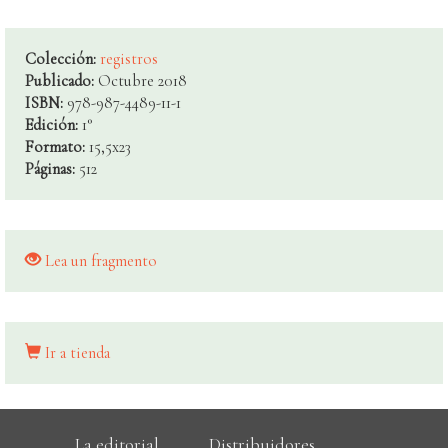
Colección:
registros
Publicado:
Octubre 2018
ISBN:
978-987-4489-11-1
Edición:
1°
Formato:
15,5x23
Páginas:
512
Lea un fragmento
Ir a tienda
La editorial
Distribuidores