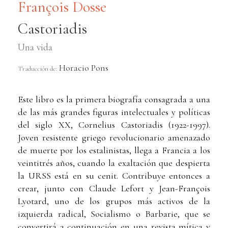
François Dosse
Castoriadis
Una vida
Horacio Pons
Traducción de:
Este libro es la primera biografía consagrada a una
de las más grandes figuras intelectuales y políticas
del siglo XX, Cornelius Castoriadis (1922-1997).
Joven resistente griego revolucionario amenazado
de muerte por los estalinistas, llega a Francia a los
veintitrés años, cuando la exaltación que despierta
la URSS está en su cenit. Contribuye entonces a
crear, junto con Claude Lefort y Jean-François
Lyotard, uno de los grupos más activos de la
izquierda radical, Socialismo o Barbarie, que se
convertirá a continuación en una revista mítica y