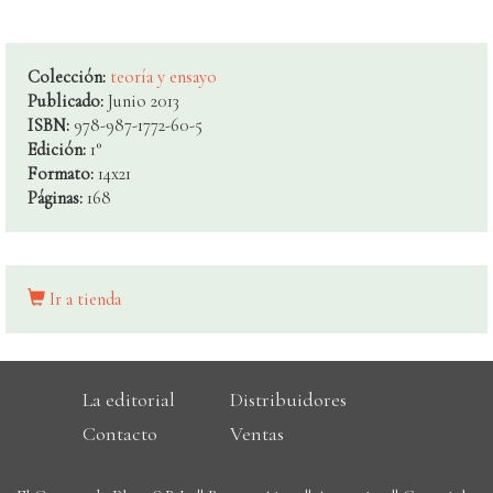
Colección:
teoría y ensayo
Publicado:
Junio 2013
ISBN:
978-987-1772-60-5
Edición:
1°
Formato:
14x21
Páginas:
168
Ir a tienda
La editorial
Distribuidores
Contacto
Ventas