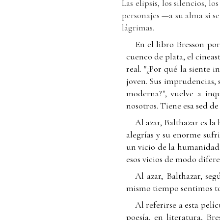
Las elipsis, los silencios,
personajes —a su alma si s
lágrimas.
En el libro Bresson por
cuenco de plata, el cineas
real. "¿Por qué la siente 
joven. Sus imprudencias, s
moderna?", vuelve a inqu
nosotros. Tiene esa sed de
Al azar, Balthazar es l
alegrías y su enorme suf
un vicio de la humanidad —
esos vicios de modo difere
Al azar, Balthazar, se
mismo tiempo sentimos tod
Al referirse a esta pel
poesía, en literatura, Br