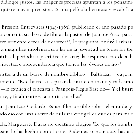
 los diálogos justos, las imágenes precisas apuntan a los pensa
e quiere mayor precisión. Es una película hermosa y escalofri
 Bresson. Entrevistas (1943-1983), publicado el año pasado po
ta comenta su deseo de filmar la pasión de Juan de Arco para
interiormente cerca de nosotros?", le pregunta André Parinau
u magnífica insolencia son las de la juventud de todos los t
irir el periodista y crítico de arte; la respuesta no deja 
 libertad e independencia que tienen las jóvenes de hoy".
a historia de un burro de nombre bíblico —Balthazar— cuya mi
rimiento. "Este burro va a pasar de mano en mano y cada uno
le explica el cineasta a François-Régis Bastide—. Y el burro 
nte, y finalmente va a morir por ellos".
gún Jean-Luc Godard: "Es un film terrible sobre el mundo y
o eso con una suerte de dulzura evangélica que es para mí e
ícula, Marguerite Duras no escatimó elogios: "Lo que los homb
esson lo ha hecho con el cine. Podemos pensar que, hasta él