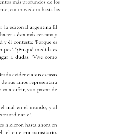
mientos más profundos de los
ante, conmovedora hasta las
r la editorial argentina El
 hacer a ésta más cercana y
d y él contesta: "Porque es
iempos". "¿En qué medida es
lugar a dudas: "Vive como
rada evidencia sus escasas
 de sus amos representará
va a sufrir, va a pastar de
 el mal en el mundo, y al
xtraordinario".
res hicieron hasta ahora en
, el cine era parasitario,