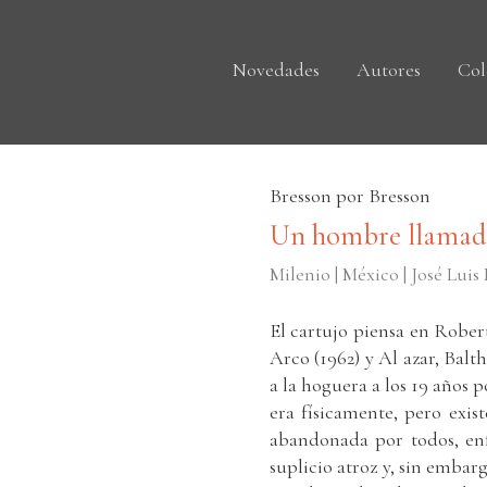
Novedades
Autores
Col
Bresson por Bresson
Un hombre llamad
Milenio | México | José Luis
El cartujo piensa en Robert
Arco (1962) y Al azar, Balt
a la hoguera a los 19 años 
era físicamente, pero exis
abandonada por todos, enf
suplicio atroz y, sin embarg