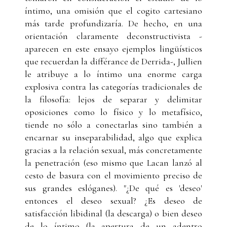
íntimo, una omisión que el cogito cartesiano
más tarde profundizaría. De hecho, en una
orientación claramente deconstructivista -
aparecen en este ensayo ejemplos lingüísticos
que recuerdan la différance de Derrida-, Jullien
le atribuye a lo íntimo una enorme carga
explosiva contra las categorías tradicionales de
la filosofía: lejos de separar y delimitar
oposiciones como lo físico y lo metafísico,
tiende no sólo a conectarlas sino también a
encarnar su inseparabilidad, algo que explica
gracias a la relación sexual, más concretamente
la penetración (eso mismo que Lacan lanzó al
cesto de basura con el movimiento preciso de
sus grandes eslóganes). "¿De qué es 'deseo'
entonces el deseo sexual? ¿Es deseo de
satisfacción libidinal (la descarga) o bien deseo
de lo íntimo (la apertura de un adentro