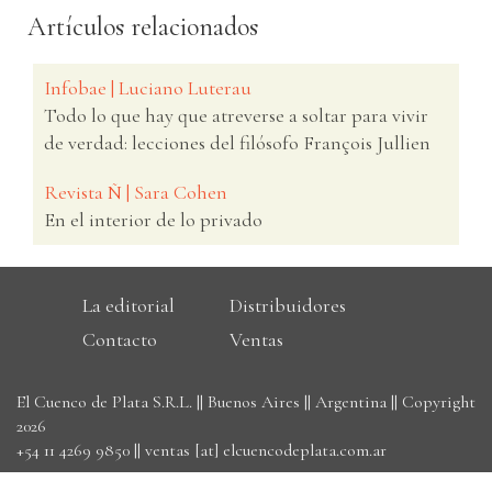
Artículos relacionados
Infobae | Luciano Luterau
Todo lo que hay que atreverse a soltar para vivir
de verdad: lecciones del filósofo François Jullien
Revista Ñ | Sara Cohen
En el interior de lo privado
La editorial
Distribuidores
Contacto
Ventas
El Cuenco de Plata S.R.L. || Buenos Aires || Argentina || Copyright
2026
+54 11 4269 9850
||
ventas [at] elcuencodeplata.com.ar