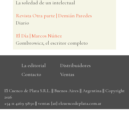
La soledad de un intelectual
Revista Otra parte | Demián Paredes
Diario
El Día | Marcos Núñez
Gombrowicz, el escritor completo
La editorial
Distribuidores
Contacto
Ventas
El Cuenco de Plata S.R.L. || Buenos Aires || Argentina || Copyright
2026
+54 11 4269 9850
||
ventas [at] elcuencodeplata.com.ar