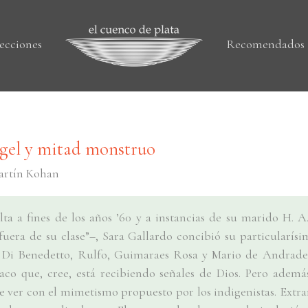
ecciones
Recomendados
gel y mitad monstruo
Martín Kohan
lta a fines de los años ’60 y a instancias de su marido H. 
fuera de su clase”–, Sara Gallardo concibió su particularísi
 Di Benedetto, Rulfo, Guimaraes Rosa y Mario de Andrade.
co que, cree, está recibiendo señales de Dios. Pero ademá
 ver con el mimetismo propuesto por los indigenistas. Extrañ