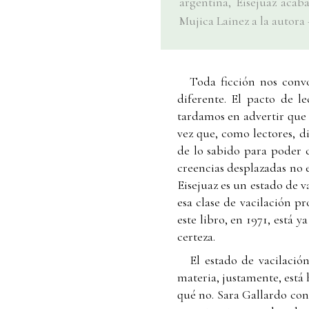
argentina, Eisejuaz acab
Mujica Lainez a la autor
Toda ficción nos convo
diferente. El pacto de 
tardamos en advertir que 
vez que, como lectores, d
de lo sabido para poder c
creencias desplazadas no
Eisejuaz es un estado de v
esa clase de vacilación p
este libro, en 1971, está 
certeza.
El estado de vacilació
materia, justamente, está 
qué no. Sara Gallardo conci