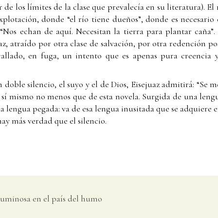
r de los límites de la clase que prevalecía en su literatura). E
plotación, donde “el río tiene dueños”, donde es necesario 
Nos echan de aquí. Necesitan la tierra para plantar caña”.
az, atraído por otra clase de salvación, por otra redención pos
 acallado, en fuga, un intento que es apenas pura creencia
doble silencio, el suyo y el de Dios, Eisejuaz admitirá: “Se m
sí mismo no menos que de esta novela. Surgida de una lengua
lengua pegada: va de esa lengua inusitada que se adquiere en
hay más verdad que el silencio.
 luminosa en el país del humo