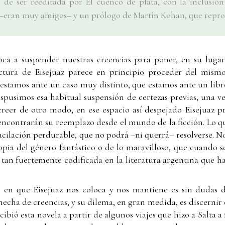
a de ser reeditada por El cuenco de plata, con la inclusi
a –eran muy amigos– y un prólogo de Martín Kohan, que repr
ca a suspender nuestras creencias para poner, en su lugar
lectura de Eisejuaz parece en principio proceder del mis
estamos ante un caso muy distinto, que estamos ante un lib
ispusimos esa habitual suspensión de certezas previas, una 
reer de otro modo, en ese espacio así despejado Eisejuaz p
 encontrarán su reemplazo desde el mundo de la ficción. Lo 
acilación perdurable, que no podrá –ni querrá– resolverse. No
ropia del género fantástico o de lo maravilloso, que cuando 
ya tan fuertemente codificada en la literatura argentina que 
n en que Eisejuaz nos coloca y nos mantiene es sin dudas d
hecha de creencias, y su dilema, en gran medida, es discernir
bió esta novela a partir de algunos viajes que hizo a Salta a f