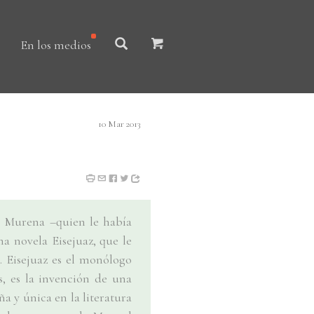
En los medios
10 Mar 2013
A. Murena –quien le había
ma novela Eisejuaz, que le
 Eisejuaz es el monólogo
s, es la invención de una
a y única en la literatura