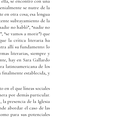
n ella, se encontró con una
genialmente se nutre de la
e en otra cosa; esa lengua
stente subrayamiento de la
nadie no habló”, “nadie no
”, “se vamos a morir”) que
ue la crítica literaria ha
tra allí su fundamento: lo
mas literarias, siempre y
nte, hay en Sara Gallardo
tura latinoamericana de los
 finalmente establecida, y
 en el que líneas sociales
anera por demás particular.
 la presencia de la Iglesia
nde abordar el caso de las
 como para sus potenciales