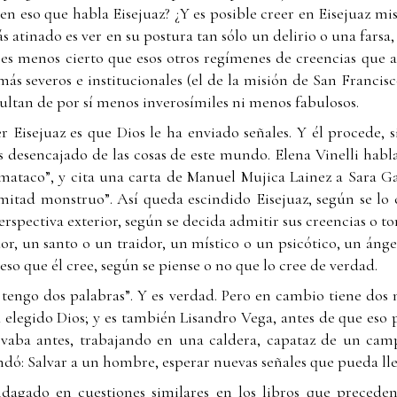
r en eso que habla Eisejuaz? ¿Y es posible creer en Eisejuaz 
ás atinado es ver en su postura tan sólo un delirio o una farsa,
es menos cierto que esos otros regímenes de creencias que 
más severos e institucionales (el de la misión de San Francisco
resultan de por sí menos inverosímiles ni menos fabulosos.
r Eisejuaz es que Dios le ha enviado señales. Y él procede, 
desencajado de las cosas de este mundo. Elena Vinelli habla
 mataco”, y cita una carta de Manuel Mujica Lainez a Sara G
mitad monstruo”. Así queda escindido Eisejuaz, según se lo 
rspectiva exterior, según se decida admitir sus creencias o tom
or, un santo o un traidor, un místico o un psicótico, un áng
eso que él cree, según se piense o no que lo cree de verdad.
o tengo dos palabras”. Y es verdad. Pero en cambio tiene dos 
elegido Dios; y es también Lisandro Vega, antes de que eso 
llevaba antes, trabajando en una caldera, capataz de un cam
dó: Salvar a un hombre, esperar nuevas señales que pueda lleg
dagado en cuestiones similares en los libros que preceden