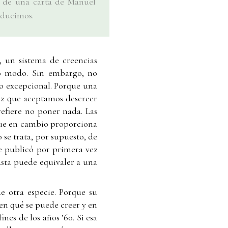
ón de una carta de Manuel
oducimos.
, un sistema de creencias
mo modo. Sin embargo, no
ro excepcional. Porque una
vez que aceptamos descreer
refiere no poner nada. Las
que en cambio proporciona
 se trata, por supuesto, de
se publicó por primera vez
hasta puede equivaler a una
e otra especie. Porque su
 en qué se puede creer y en
ines de los años ’60. Si esa