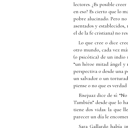
lectores. ¿Es posible cree
en eso? Es cierto que lo m
pobre alucinado. Pero no 
asentados y establecidos, 
el de la fe cristiana) no 
Lo que cree o dice cree
otro mundo, cada vez más 
(o psicótica) de un indio
“un héroe mitad ángel y 
perspectiva o desde una pe
un salvador o un torturad
piense o no que es verdad 
Eisejuaz dice de sí: “N
También” desde que lo ha 
tiene dos vidas: la que 
parecer un día le encomen
Sara Gallardo había in