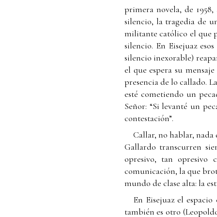
primera novela, de 1958,
silencio, la tragedia de 
militante católico el que 
silencio. En Eisejuaz esos
silencio inexorable) reapa
el que espera su mensaje 
presencia de lo callado. L
esté cometiendo un pecad
Señor: “Si levanté un pe
contestación”.
Callar, no hablar, nada 
Gallardo transcurren siem
opresivo, tan opresivo
comunicación, la que brota
mundo de clase alta: la est
En Eisejuaz el espacio 
también es otro (Leopoldo