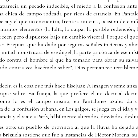
 aparecía un pecado indecible, el miedo a la confesión ante
una chica de campo rodeada por ricos de estancia. En Pantalo
peca y el que no encuentra, frente a un cura, ocasión de confe
 mismos elementos (la falta, la culpa, la posible redención, l
recen pero dispuestos bajo un cambio visceral. Porque el que
es Eisejuaz, que ha dado por seguras señales inciertas y ah
a mitad monstruosa de ese ángel, la parte psicótica de ese místi
o contra el hombre al que ha tomado para obrar su salvac
cado contra vos hacémelo saber”, Dios permanece terribleme
decir, es la cosa que más hace Eisejuaz. A imagen y semejanza 
pre sobre esa franja, la que prefiere el no decir al decir
 como lo es el campo mismo; en Pantalones azules da 
 de la confusión urbana; en Los galgos, se juega en el ida y v
ancia y el viaje a París, hábilmente alterados, desviados, deslu
es otro: un pueblo de provincia al que la lluvia ha dejado ai
 Brizuela sostiene que fue a instancias de Héctor Morena, s