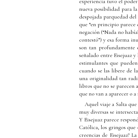
experiencia tuvo el poder 
nueva posibilidad para la
despojada parquedad del h
que “en principio parece 
negación (“Nada no había”
contestó”) y esa forma in
son tan profundamente exi
señalado entre Eisejuaz y
estimulantes que pueden 
cuando se las libere de 
una originalidad tan radic
libros que no se parecen 
que no van a aparecer o a 
Aquel viaje a Salta que
muy diversas se intersecta
Y Eisejuaz parece responde
Católica, los gringos que
creencias de Eisejuaz? La