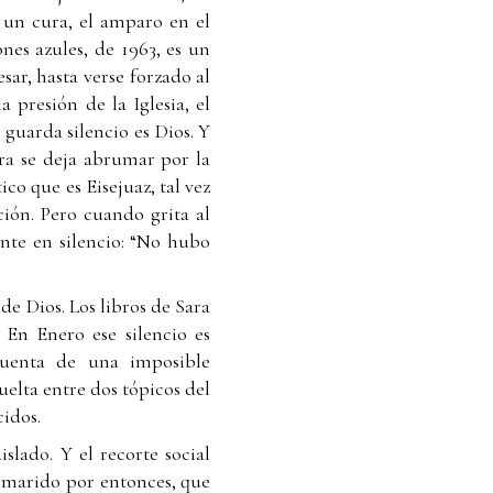
 un cura, el amparo en el
nes azules, de 1963, es un
sar, hasta verse forzado al
a presión de la Iglesia, el
 guarda silencio es Dios. Y
ora se deja abrumar por la
co que es Eisejuaz, tal vez
ión. Pero cuando grita al
nte en silencio: “No hubo
de Dios. Los libros de Sara
. En Enero ese silencio es
cuenta de una imposible
uelta entre dos tópicos del
cidos.
slado. Y el recorte social
u marido por entonces, que