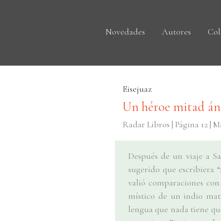
Novedades
Autores
Col
Eisejuaz
Un héroe mitad án
Radar Libros | Página 12 | 
Después de un viaje a Sa
sugerido que escribiera “
valió comparaciones con
místico de un indio mata
lengua que nada tiene que