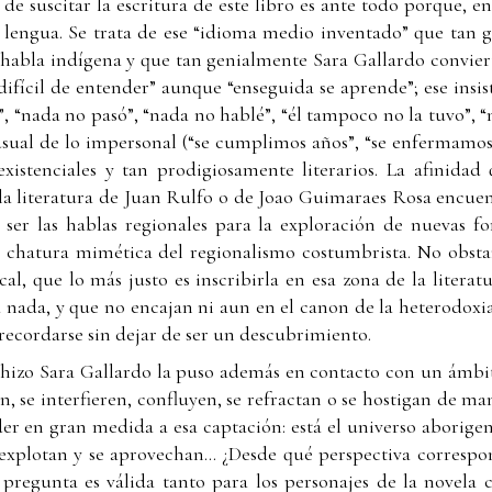
de suscitar la escritura de este libro es ante todo porque, e
 lengua. Se trata de ese “idioma medio inventado” que tan 
abla indígena y que tan genialmente Sara Gallardo conviert
difícil de entender” aunque “enseguida se aprende”; ese insi
, “nada no pasó”, “nada no hablé”, “él tampoco no la tuvo”, “
usual de lo impersonal (“se cumplimos años”, “se enfermamos
stenciales y tan prodigiosamente literarios. La afinidad q
 la literatura de Juan Rulfo o de Joao Guimaraes Rosa encuen
ser las hablas regionales para la exploración de nuevas for
la chatura mimética del regionalismo costumbrista. No obsta
al, que lo más justo es inscribirla en esa zona de la litera
a nada, y que no encajan ni aun en el canon de la heterodoxia
recordarse sin dejar de ser un descubrimiento.
 hizo Sara Gallardo la puso además en contacto con un ámbito
n, se interfieren, confluyen, se refractan o se hostigan de m
r en gran medida a esa captación: está el universo aborigen,
 explotan y se aprovechan... ¿Desde qué perspectiva correspo
 pregunta es válida tanto para los personajes de la novela