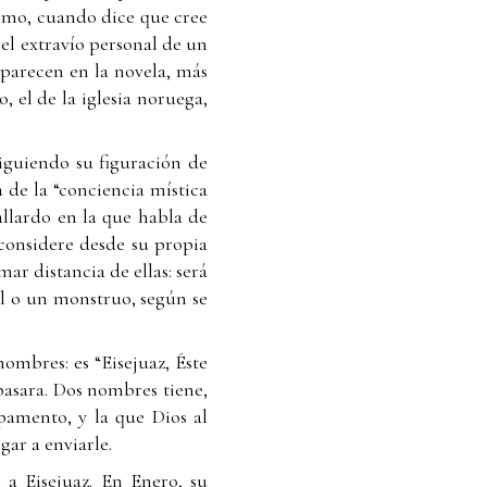
mismo, cuando dice que cree
 el extravío personal de un
aparecen en la novela, más
, el de la iglesia noruega,
siguiendo su figuración de
 de la “conciencia mística
allardo en la que habla de
considere desde su propia
ar distancia de ellas: será
el o un monstruo, según se
nombres: es “Eisejuaz, Éste
pasara. Dos nombres tiene,
pamento, y la que Dios al
ar a enviarle.
 a Eisejuaz. En Enero, su