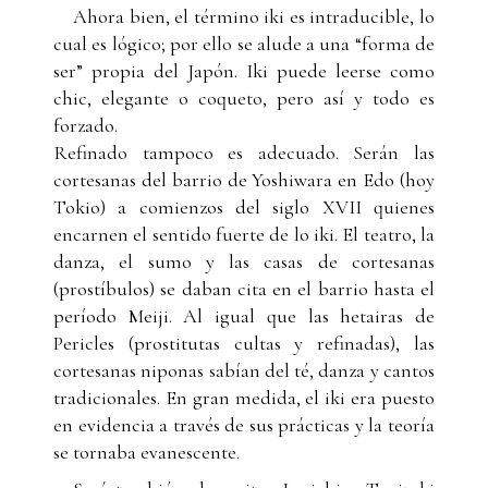
Ahora bien, el término iki es intraducible, lo
cual es lógico; por ello se alude a una “forma de
ser” propia del Japón. Iki puede leerse como
chic, elegante o coqueto, pero así y todo es
forzado.
Refinado tampoco es adecuado. Serán las
cortesanas del barrio de Yoshiwara en Edo (hoy
Tokio) a comienzos del siglo XVII quienes
encarnen el sentido fuerte de lo iki. El teatro, la
danza, el sumo y las casas de cortesanas
(prostíbulos) se daban cita en el barrio hasta el
período Meiji. Al igual que las hetairas de
Pericles (prostitutas cultas y refinadas), las
cortesanas niponas sabían del té, danza y cantos
tradicionales. En gran medida, el iki era puesto
en evidencia a través de sus prácticas y la teoría
se tornaba evanescente.