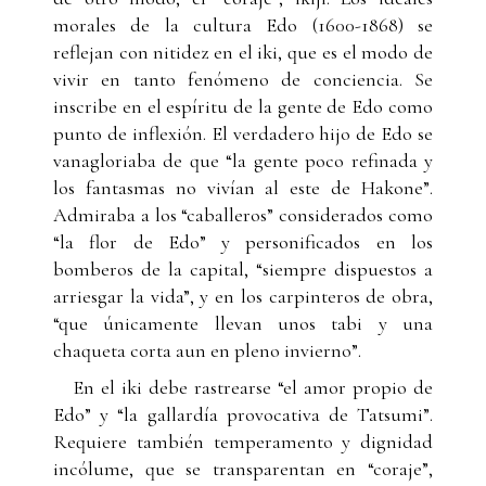
morales de la cultura Edo (1600-1868) se
reflejan con nitidez en el iki, que es el modo de
vivir en tanto fenómeno de conciencia. Se
inscribe en el espíritu de la gente de Edo como
punto de inflexión. El verdadero hijo de Edo se
vanagloriaba de que “la gente poco refinada y
los fantasmas no vivían al este de Hakone”.
Admiraba a los “caballeros” considerados como
“la flor de Edo” y personificados en los
bomberos de la capital, “siempre dispuestos a
arriesgar la vida”, y en los carpinteros de obra,
“que únicamente llevan unos tabi y una
chaqueta corta aun en pleno invierno”.
En el iki debe rastrearse “el amor propio de
Edo” y “la gallardía provocativa de Tatsumi”.
Requiere también temperamento y dignidad
incólume, que se transparentan en “coraje”,