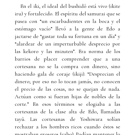
En el iki, el ideal del bushidô está vivo (ikite
iru) y fortalecido. El espíritu del samurai que se
pasea con “un escarbadientes en la boca y el
estómago vacío” llevó a la gente de Edo a
jactarse de “gastar toda su fortuna en un día” y
“alardear de un imperturbable desprecio por
las kekoro y las mizuten”. Era norma de los
barrios de placer comprender que a una
cortesana no se la compra con dinero, sino
haciendo gala de coraje (ikiji). “Desprecian el
dinero; por eso no lo tocan jamás, no conocen
el precio de las cosas, no se quejan de nada.
Actúan como si fueran hijas de nobles de la
corte.” En esos términos se elogiaba a las
cortesanas de la clase alta de Edo, llamadas
tayû. Las cortesanas de Yoshiwara solían
rechazar a los hombres ricos cuando éstos se
mostraban groseros (yabo). Podían mantener lo