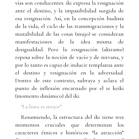
vías son conducentes. iki expresa la resignación
ante el destino, y la impasibilidad surgida de
esa resignación. Así, en la concepción budista
de la vida, el ciclo de las transmigraciones y la
mutabilidad de las cosas (mujo) se consideran
manifestaciones de la idea misma de
desigualdad. Pero la resignación (akirame)
reposa sobre la noción de vacío y de nirvana, y
por lo tanto es capaz de inducir templanza ante
el destino y resignación en la adversidad.
Dentro de este contexto, subraya y aclara el
punto de inflexión encarnado por el ie keiki
(momento dinámico) del iki.
“La luna es mejor”
Resumiendo, la estructura del iki tiene tres
momentos cruciales que determinan los
caracteres étnicos e históricos: “la atracción”