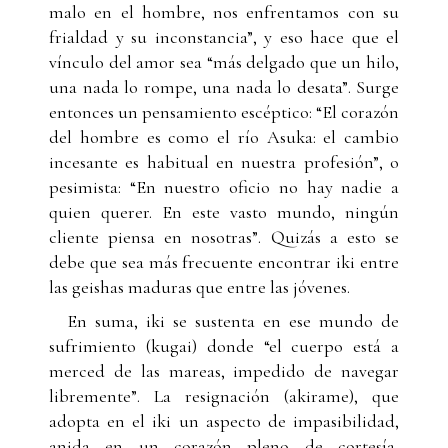
malo en el hombre, nos enfrentamos con su
frialdad y su inconstancia”, y eso hace que el
vínculo del amor sea “más delgado que un hilo,
una nada lo rompe, una nada lo desata”. Surge
entonces un pensamiento escéptico: “El corazón
del hombre es como el río Asuka: el cambio
incesante es habitual en nuestra profesión”, o
pesimista: “En nuestro oficio no hay nadie a
quien querer. En este vasto mundo, ningún
cliente piensa en nosotras”. Quizás a esto se
debe que sea más frecuente encontrar iki entre
las geishas maduras que entre las jóvenes.
En suma, iki se sustenta en ese mundo de
sufrimiento (kugai) donde “el cuerpo está a
merced de las mareas, impedido de navegar
libremente”. La resignación (akirame), que
adopta en el iki un aspecto de impasibilidad,
anida en un corazón pleno de cortesía,