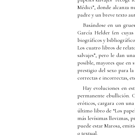
Médici”, donde alcanza n
padre y un breve texto aut
Basándose en un grues
García Helder (en cuyas 
biográficos y bibliográfico
Los cuatro libros de rela
salvajes”, pero le dan un
posible, mayores que en s
prestigio del sexo para 
correctas e incorrectas, e
Hay evoluciones en est
permanente ebullición. C
eróticos, cargara con una
último libro de “Los papele
más levísimas lloviznas, p
puede estar Marosa, emitie
o textual.