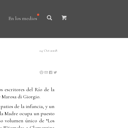
En los medios
24 Oct 2008
 escritores del Río de la
e Marosa di Giorgio.
patios de la infancia, y un
e la Madre ocupa un puesto
ueso volumen único de “Los
bro “Diamelas a Clementina