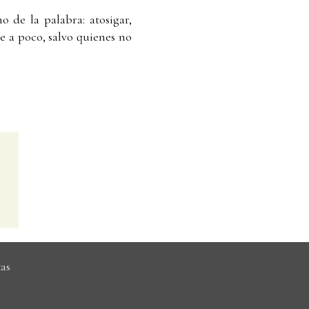
o de la palabra: atosigar,
e a poco, salvo quienes no
as
6