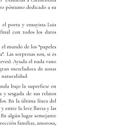
tro póstumo dedicado a su
el poeta y ensayista Luis
final con todos los datos
n el mundo de los “papeles
. Las sorpresas son, si es
reves). Ayuda el nada vano
 gran mezcladora de zonas
l naturalidad.
nda bajo la superficie en
 y sesgada de sus relatos
os. En la última línea del
y entre la leve lluvia y las
.” En algún lugar semejante
rrección familiar, amorosa,