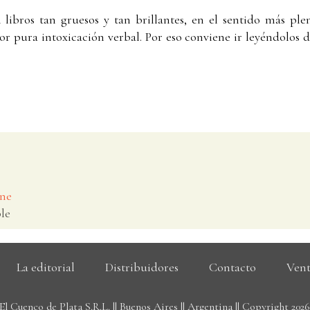
libros tan gruesos y tan brillantes, en el sentido más plen
r pura intoxicación verbal. Por eso conviene ir leyéndolos d
one
le
La editorial
Distribuidores
Contacto
Vent
El Cuenco de Plata S.R.L. || Buenos Aires || Argentina || Copyright 202