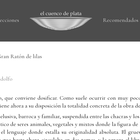
ecciones
Recomendados
ran Ratón de lilas
ndolfo
o, que conviene dosificar. Como suele ocurrir con muy pocos
 tiene ahora a su disposición la totalidad concreta de la obra d
lusiva, barroca y familiar, suspendida entre las chacras y los 
ico de seres animales, vegetales y mixtos donde la figura d
 el lenguaje donde estalla su originalidad absoluta. El gr
lo que hasta ahora circulaba en dos tomos, y le agrega el li