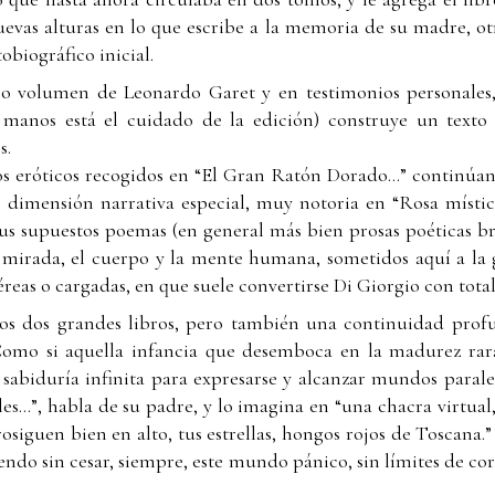
uevas alturas en lo que escribe a la memoria de su madre, o
obiográfico inicial.
o volumen de Leonardo Garet y en testimonios personales, 
manos está el cuidado de la edición) construye un texto 
s.
tos eróticos recogidos en “El Gran Ratón Dorado...” continúa
a dimensión narrativa especial, muy notoria en “Rosa mística”
us supuestos poemas (en general más bien prosas poéticas b
la mirada, el cuerpo y la mente humana, sometidos aquí a la
téreas o cargadas, en que suele convertirse Di Giorgio con tota
os dos grandes libros, pero también una continuidad profu
omo si aquella infancia que desemboca en la madurez rara
 sabiduría infinita para expresarse y alcanzar mundos paralel
s...”, habla de su padre, y lo imagina en “una chacra virtual, 
rosiguen bien en alto, tus estrellas, hongos rojos de Toscana
ndo sin cesar, siempre, este mundo pánico, sin límites de co