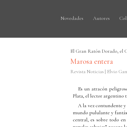
Novedades
Autores
Col
El Gran Ratón Dorado, el G
Marosa entera
Revista Noticias | Elvio Ga
Es un atracón peligros
Plata, el lector argentino
A la vez contundente y e
mundo pululante y fantást
central, es sobre todo en
papeles salvajes” recoge 