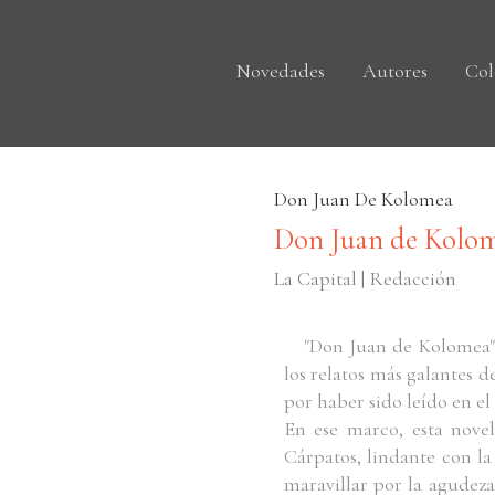
Novedades
Autores
Col
Don Juan De Kolomea
Don Juan de Kolom
La Capital | Redacción
"Don Juan de Kolomea",
los relatos más galantes d
por haber sido leído en el
En ese marco, esta novel
Cárpatos, lindante con l
maravillar por la agudez