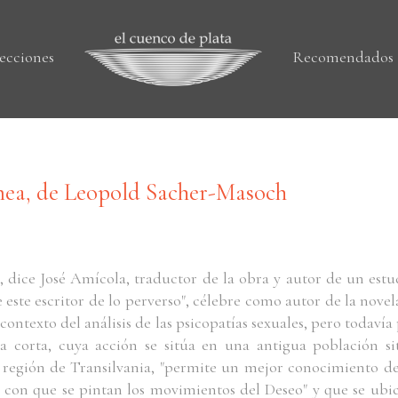
ecciones
Recomendados
ea, de Leopold Sacher-Masoch
 dice José Amícola, traductor de la obra y autor de un estu
e este escritor de lo perverso", célebre como autor de la novela
 contexto del análisis de las psicopatías sexuales, pero todaví
a corta, cuya acción se sitúa en una antigua población si
a región de Transilvania, "permite un mejor conocimiento d
a con que se pintan los movimientos del Deseo" y que se ubi