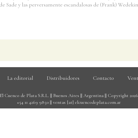
s de Sade y las perversamente escandalosas de (Frank) Wedekin
La editorial
Distribuidores
Contacto
Vent
El Cuenco de Plata S.R.L. || Buenos Aires || Argentina || Copyright 202
+54 11 4269 9850
||
ventas [at] elcuencodeplata.com.ar