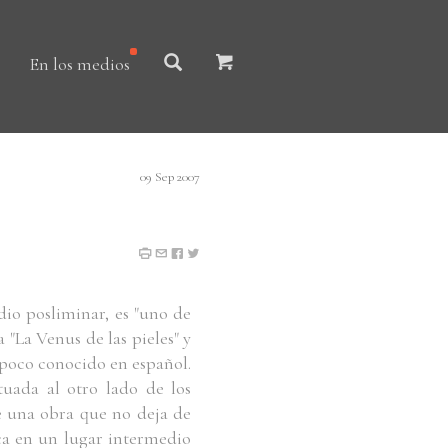
En los medios
09 Sep 2007
dio posliminar, es "uno de
 "La Venus de las pieles" y
a poco conocido en español.
tuada al otro lado de los
e una obra que no deja de
ca en un lugar intermedio