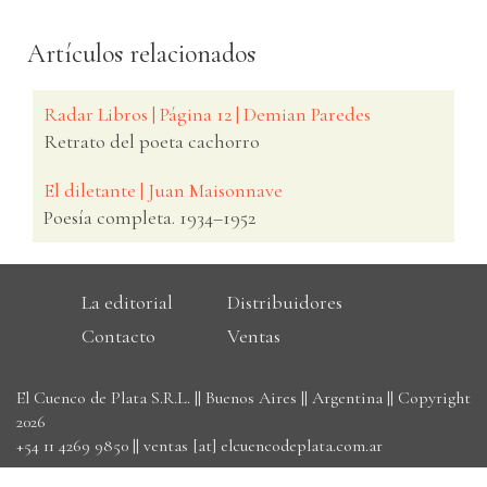
Artículos relacionados
Radar Libros | Página 12 | Demian Paredes
Retrato del poeta cachorro
El diletante | Juan Maisonnave
Poesía completa. 1934–1952
La editorial
Distribuidores
Contacto
Ventas
El Cuenco de Plata S.R.L. || Buenos Aires || Argentina || Copyright
2026
+54 11 4269 9850
||
ventas [at] elcuencodeplata.com.ar