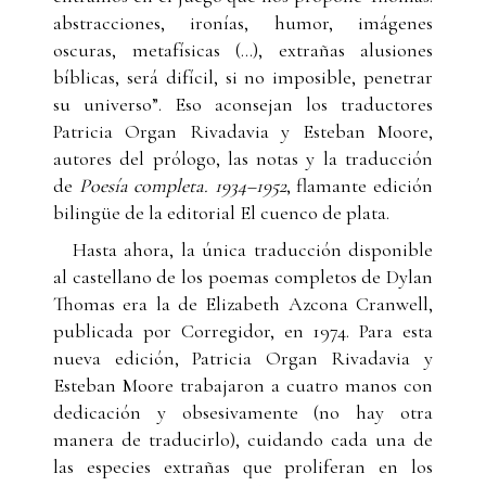
abstracciones, ironías, humor, imágenes
oscuras, metafísicas (...), extrañas alusiones
bíblicas, será difícil, si no imposible, penetrar
su universo”. Eso aconsejan los traductores
Patricia Organ Rivadavia y Esteban Moore,
autores del prólogo, las notas y la traducción
de
Poesía completa. 1934–1952
, flamante edición
bilingüe de la editorial El cuenco de plata.
Hasta ahora, la única traducción disponible
al castellano de los poemas completos de Dylan
Thomas era la de Elizabeth Azcona Cranwell,
publicada por Corregidor, en 1974. Para esta
nueva edición, Patricia Organ Rivadavia y
Esteban Moore trabajaron a cuatro manos con
dedicación y obsesivamente (no hay otra
manera de traducirlo), cuidando cada una de
las especies extrañas que proliferan en los