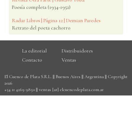
Poesía completa (1934-1952)
Radar Libros | Página 12 | Demian Paredes
Retrato del poeta cachorro
La editorial
Distribuidores
Contacto
Ventas
El Cuenco de Plata S.R.L. || Buenos Aires || Argentina || Copyright
2026
+54 11 4269 9850
||
ventas [at] elcuencodeplata.com.ar