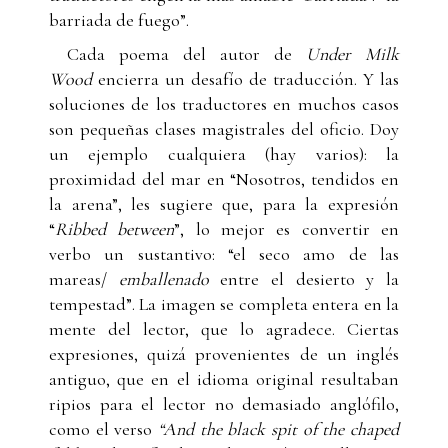
barriada de fuego”.
Cada poema del autor de
Under Milk
Wood
encierra un desafío de traducción. Y las
soluciones de los traductores en muchos casos
son pequeñas clases magistrales del oficio. Doy
un ejemplo cualquiera (hay varios): la
proximidad del mar en “Nosotros, tendidos en
la arena”, les sugiere que, para la expresión
“
Ribbed between
”, lo mejor es convertir en
verbo un sustantivo: “el seco amo de las
mareas/
emballenado
entre el desierto y la
tempestad”. La imagen se completa entera en la
mente del lector, que lo agradece. Ciertas
expresiones, quizá provenientes de un inglés
antiguo, que en el idioma original resultaban
ripios para el lector no demasiado anglófilo,
como el verso
“And the black spit of the chaped