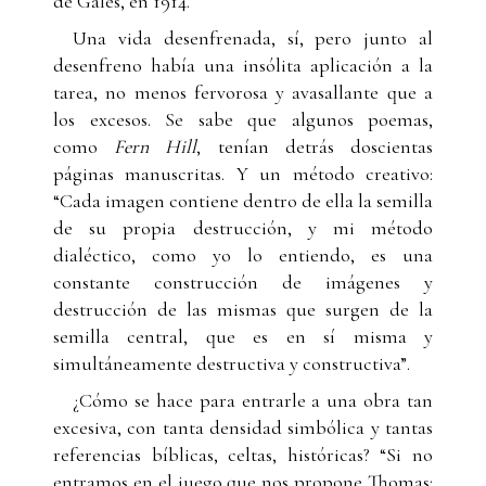
de Gales, en 1914.
Una vida desenfrenada, sí, pero junto al
desenfreno había una insólita aplicación a la
tarea, no menos fervorosa y avasallante que a
los excesos. Se sabe que algunos poemas,
como
Fern Hill
, tenían detrás doscientas
páginas manuscritas. Y un método creativo:
“Cada imagen contiene dentro de ella la semilla
de su propia destrucción, y mi método
dialéctico, como yo lo entiendo, es una
constante construcción de imágenes y
destrucción de las mismas que surgen de la
semilla central, que es en sí misma y
simultáneamente destructiva y constructiva”.
¿Cómo se hace para entrarle a una obra tan
excesiva, con tanta densidad simbólica y tantas
referencias bíblicas, celtas, históricas? “Si no
entramos en el juego que nos propone Thomas: