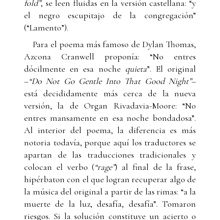
fold”
, se leen fluidas en la versión castellana: “y
el negro escupitajo de la congregación”
(“Lamento”).
Para el poema más famoso de Dylan Thomas,
Azcona Cranwell proponía: “No entres
dócilmente en esa noche
quieta
”. El original
–
“Do Not Go Gentle Into That Good Night”
–
está decididamente más cerca de la nueva
versión, la de Organ Rivadavia-Moore: “No
entres mansamente en esa noche bondadosa”.
Al interior del poema, la diferencia es más
notoria todavía, porque aquí los traductores se
apartan de las traducciones tradicionales y
colocan el verbo (
“rage”
) al final de la frase,
hipérbaton con el que logran recuperar algo de
la música del original a partir de las rimas: “a la
muerte de la luz, desafía, desafía”. Tomaron
riesgos. Si la solución constituye un acierto o