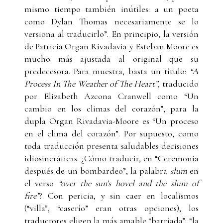
mismo tiempo también inútiles: a un poeta
como Dylan Thomas necesariamente se lo
versiona al traducirlo”. En principio, la versión
de Patricia Organ Rivadavia y Esteban Moore es
mucho más ajustada al original que su
predecesora. Para muestra, basta un título:
“A
Process In The Weather of The Heart”,
traducido
por Elizabeth Azcona Cranwell como “Un
cambio en los climas del corazón”; para la
dupla Organ Rivadavia-Moore es “Un proceso
en el clima del corazón”. Por supuesto, como
toda traducción presenta saludables decisiones
idiosincráticas. ¿Cómo traducir, en “Ceremonia
después de un bombardeo”, la palabra
slum
en
el verso
“over the sun's hovel and the slum of
fire”
? Con pericia, y sin caer en localismos
(“villa”, “caserío” eran otras opciones), los
traductores eligen la más amable “barriada”: “la