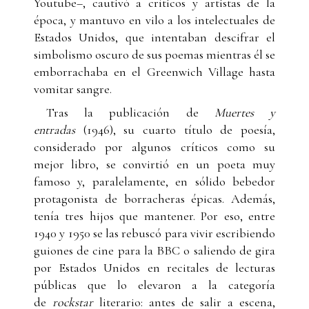
Youtube–, cautivó a críticos y artistas de la
época, y mantuvo en vilo a los intelectuales de
Estados Unidos, que intentaban descifrar el
simbolismo oscuro de sus poemas mientras él se
emborrachaba en el Greenwich Village hasta
vomitar sangre.
Tras la publicación de
Muertes y
entradas
(1946), su cuarto título de poesía,
considerado por algunos críticos como su
mejor libro, se convirtió en un poeta muy
famoso y, paralelamente, en sólido bebedor
protagonista de borracheras épicas. Además,
tenía tres hijos que mantener. Por eso, entre
1940 y 1950 se las rebuscó para vivir escribiendo
guiones de cine para la BBC o saliendo de gira
por Estados Unidos en recitales de lecturas
públicas que lo elevaron a la categoría
de
rockstar
literario: antes de salir a escena,