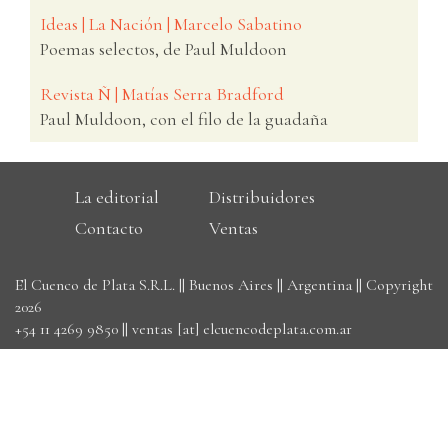
Ideas | La Nación | Marcelo Sabatino
Poemas selectos, de Paul Muldoon
Revista Ñ | Matías Serra Bradford
Paul Muldoon, con el filo de la guadaña
La editorial
Distribuidores
Contacto
Ventas
El Cuenco de Plata S.R.L. || Buenos Aires || Argentina || Copyright
2026
+54 11 4269 9850
||
ventas [at] elcuencodeplata.com.ar