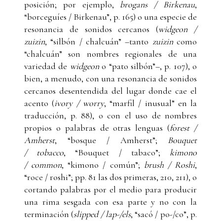
posición; por ejemplo,
brogans / Birkenau
,
“borceguíes / Birkenau”, p. 165) o una especie de
resonancia de sonidos cercanos (
widgeon /
zuizin
, “silbón / chalcuán” –tanto
zuizin
como
“chalcuán” son nombres regionales de una
variedad de
widgeon
o “pato silbón”–, p. 107), o
bien, a menudo, con una resonancia de sonidos
cercanos desentendida del lugar donde cae el
acento (
ivory / worry
, “marfil / inusual” en la
traducción, p. 88), o con el uso de nombres
propios o palabras de otras lenguas (
forest
/
Amherst
, “bosque / Amherst”;
Bouquet
/
tobacco
, “Bouquet / tabaco”;
kimono
/
common
, “kimono / común”;
brush
/ Roshi
,
“roce / roshi”; pp. 81 las dos primeras, 210, 211), o
cortando palabras por el medio para producir
una rima sesgada con esa parte y no con la
terminación (
slipped / lap-/els
, “sacó / po-/co”, p.