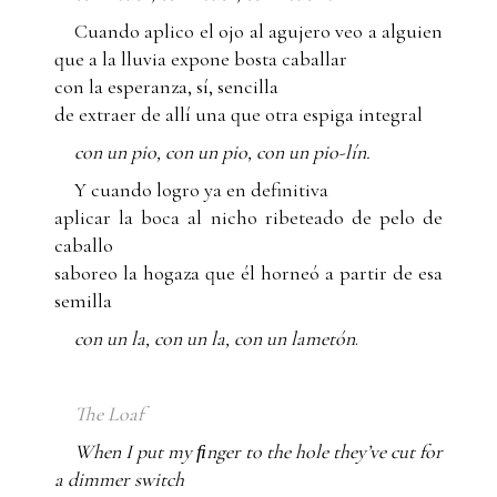
Cuando aplico el ojo al agujero veo a alguien
que a la lluvia expone bosta caballar
con la esperanza, sí, sencilla
de extraer de allí una que otra espiga integral
con un pio, con un pio, con un pio-lín.
Y cuando logro ya en definitiva
aplicar la boca al nicho ribeteado de pelo de
caballo
saboreo la hogaza que él horneó a partir de esa
semilla
con un la, con un la, con un lametón
.
The Loaf
When I put my ﬁnger to the hole they’ve cut for
a dimmer switch