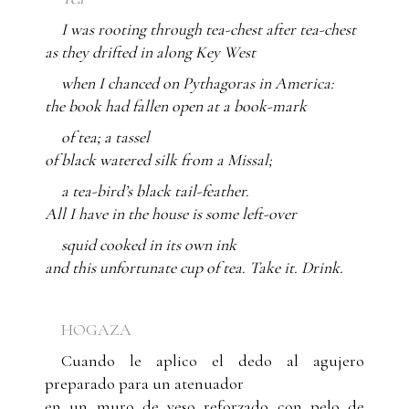
I was rooting through tea-chest after tea-chest
as they drifted in along Key West
when I chanced on Pythagoras in America:
the book had fallen open at a book-mark
of tea; a tassel
of black watered silk from a Missal;
a tea-bird’s black tail-feather.
All I have in the house is some left-over
squid cooked in its own ink
and this unfortunate cup of tea.
Take it. Drink.
HOGAZA
Cuando le aplico el dedo al agujero
preparado para un atenuador
en un muro de yeso reforzado con pelo de