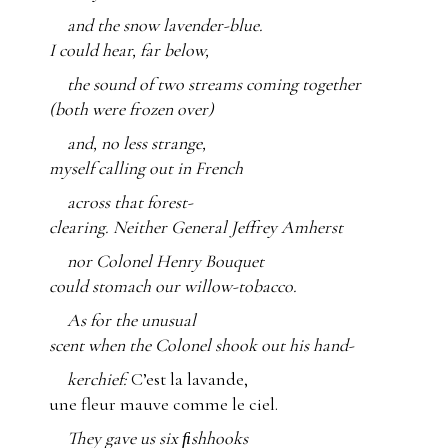
and the snow lavender-blue.
I could hear, far below,
the sound of two streams coming together
(both were frozen over)
and, no less strange,
myself calling out in French
across that forest-
clearing. Neither General Jeffrey Amherst
nor Colonel Henry Bouquet
could stomach our willow-tobacco.
As for the unusual
scent when the Colonel shook out his hand-
kerchief:
C’est la lavande,
une fleur mauve comme le ciel.
They gave us six ﬁshhooks