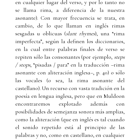
en cualquier lugar del verso, y por lo tanto no
se llama rima, a diferencia de la nuestra
asonante). Con mayor frecuencia se trata, en
cambio, de lo que llaman en inglés rimas
sesgadas u oblicuas (
slant rhymes
), una “rima
imperfecta”, según la definen los diccionarios,
en la cual entre palabras finales de verso se
repiten sólo las consonantes (por ejemplo,
steps
/ stops
, “pisadas / para” en la traducción –rima
asonante con aliteración inglesa–, p. 40) o sólo
las vocales (o sea, la rima asonante del
castellano). Un recurso con vasta tradición en la
poesía en lengua inglesa, pero que en Muldoon
encontraremos explotado además con
posibilidades de semejanza sonora más amplias,
como la aliteración (que en inglés es tal cuando
el sonido repetido está al principio de las
palabras y no, como en castellano, en cualquier