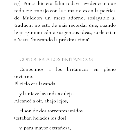
87). Por si hiciera falta todavía evidenciar que
todo ese trabajo con la rima no es en la poética
de Muldoon un mero adorno, soslayable al
traducir, no está de más recordar que, cuando
le preguntan cómo surgen sus ideas, suele citar
a Yeats: “buscando la próxima rima”.
CONOCER A LOS BRITÁNICOS
Conocimos a los británicos en pleno
invierno.
El cielo era lavanda
y la nieve lavanda azuleja.
Alcancé a oír, abajo lejos,
el son de dos torrentes unidos
(estaban helados los dos)
y, para mayor extrañeza,