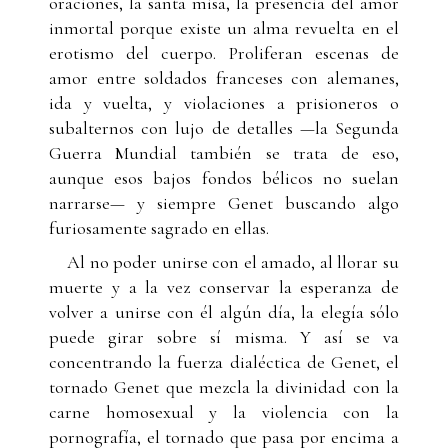
oraciones, la santa misa, la presencia del amor
inmortal porque existe un alma revuelta en el
erotismo del cuerpo. Proliferan escenas de
amor entre soldados franceses con alemanes,
ida y vuelta, y violaciones a prisioneros o
subalternos con lujo de detalles —la Segunda
Guerra Mundial también se trata de eso,
aunque esos bajos fondos bélicos no suelan
narrarse— y siempre Genet buscando algo
furiosamente sagrado en ellas.
Al no poder unirse con el amado, al llorar su
muerte y a la vez conservar la esperanza de
volver a unirse con él algún día, la elegía sólo
puede girar sobre sí misma. Y así se va
concentrando la fuerza dialéctica de Genet, el
tornado Genet que mezcla la divinidad con la
carne homosexual y la violencia con la
pornografía, el tornado que pasa por encima a