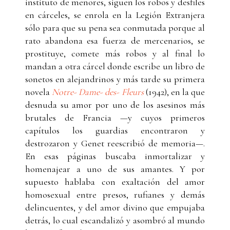
instituto de menores, siguen los robos y desfiles
en cárceles, se enrola en la Legión Extranjera
sólo para que su pena sea conmutada porque al
rato abandona esa fuerza de mercenarios, se
prostituye, comete más robos y al final lo
mandan a otra cárcel donde escribe un libro de
sonetos en alejandrinos y más tarde su primera
novela
Notre- Dame- des- Fleurs
(1942), en la que
desnuda su amor por uno de los asesinos más
brutales de Francia —y cuyos primeros
capítulos los guardias encontraron y
destrozaron y Genet reescribió de memoria—.
En esas páginas buscaba inmortalizar y
homenajear a uno de sus amantes. Y por
supuesto hablaba con exaltación del amor
homosexual entre presos, rufianes y demás
delincuentes, y del amor divino que empujaba
detrás, lo cual escandalizó y asombró al mundo