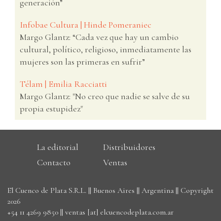
generación”
Infobae Cultura | Hinde Pomeraniec
Margo Glantz: “Cada vez que hay un cambio
cultural, político, religioso, inmediatamente las
mujeres son las primeras en sufrir”
Télam | Emilia Racciatti
Margo Glantz: "No creo que nadie se salve de su
propia estupidez"
La editorial
Distribuidores
Contacto
Ventas
El Cuenco de Plata S.R.L. || Buenos Aires || Argentina || Copyright
2026
+54 11 4269 9850
||
ventas [at] elcuencodeplata.com.ar