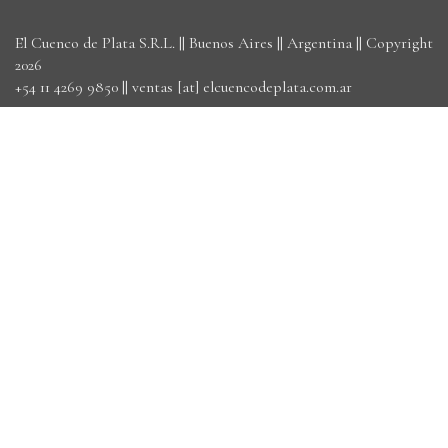
El Cuenco de Plata S.R.L. || Buenos Aires || Argentina || Copyright
2026
+54 11 4269 9850
||
ventas [at] elcuencodeplata.com.ar