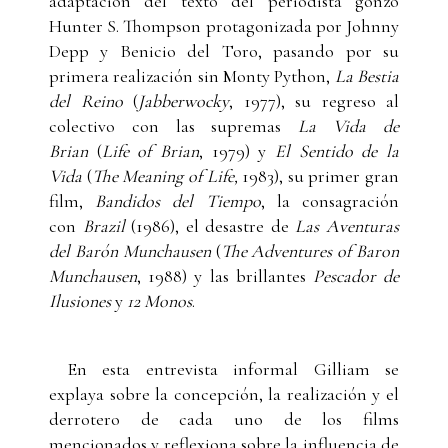
adaptación del texto del periodista gonzo
Hunter S. Thompson protagonizada por Johnny
Depp y Benicio del Toro, pasando por su
primera realización sin Monty Python,
La Bestia
del Reino
(
Jabberwocky
, 1977), su regreso al
colectivo con las supremas
La Vida de
Brian
(
Life of Brian
, 1979) y
El Sentido de la
Vida
(
The Meaning of Life,
1983), su primer gran
film,
Bandidos del Tiempo
, la consagración
con
Brazil
(1986), el desastre de
Las Aventuras
del Barón Munchausen
(
The Adventures of Baron
Munchausen
, 1988) y las brillantes
Pescador de
Ilusiones
y
12 Monos
.
En esta entrevista informal Gilliam se
explaya sobre la concepción, la realización y el
derrotero de cada uno de los films
mencionados y reflexiona sobre la influencia de