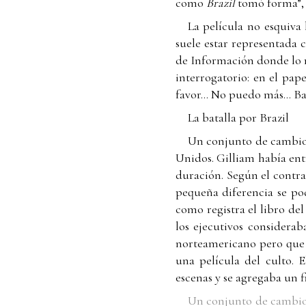
como
Brazil
tomó forma”, 
La película no esquiva 
suele estar representada 
de Información donde lo r
interrogatorio: en el pap
favor... No puedo más... Bas
La batalla por Brazil
Un conjunto de cambios 
Unidos. Gilliam había ent
duración. Según el contra
pequeña diferencia se pod
como registra el libro de
los ejecutivos considera
norteamericano pero que p
una película del culto. 
escenas y se agregaba un fi
Un conjunto de cambios