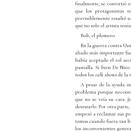
finalmente, se convirtió 
que los protagonistas t
previsiblemente resultó un
que no solo el artista ten
Bob, el plomero
En la guerra contra Uni
aliado más importante fue
había aceptado el rol se
pantalla. Si bien De Nir
todos los
talk shows
de la 
A pesar de la ayuda in
problema porque necesita
que no se veía su cara. 
detestarlo. Por otra parte
empezó a reclamar sus pro
tomas cuando fuera tan b
los inconvenientes genera