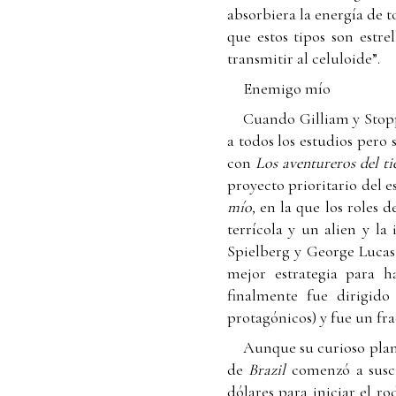
absorbiera la energía de t
que estos tipos son estre
transmitir al celuloide”.
Enemigo mío
Cuando Gilliam y Stopp
a todos los estudios pero
con
Los aventureros del t
proyecto prioritario del 
mío,
en la que los roles 
terrícola y un alien y la
Spielberg y George Lucas 
mejor estrategia para h
finalmente fue dirigid
protagónicos) y fue un frac
Aunque su curioso plan 
de
Brazil
comenzó a susci
dólares para iniciar el r