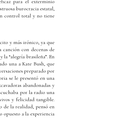
ficaz para el exterminio
truosa burocracia estatal,
n control total y no tiene
cito y más irónico, ya que
una canción con decenas de
la “alegría brasileña”. En
gado una a Kate Bush, que
nversaciones preparado por
oria se le presentó en una
excavadoras abandonadas y
escuchaba por la radio una
ivos y felicidad tangible.
o de la realidad, pensó en
lo opuesto a la experiencia