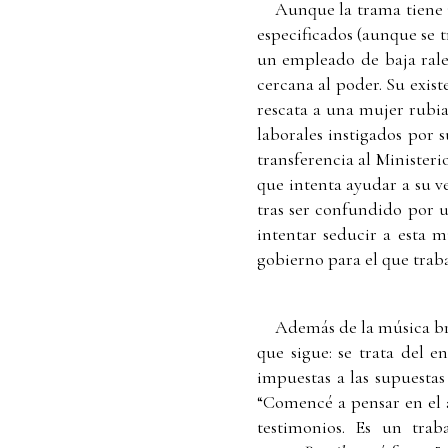
Aunque la trama tiene 
especificados (aunque se t
un empleado de baja rale
cercana al poder. Su exis
rescata a una mujer rubia
laborales instigados por 
transferencia al Ministeri
que intenta ayudar a su v
tras ser confundido por u
intentar seducir a esta m
gobierno para el que traba
Además de la música bras
que sigue: se trata del 
impuestas a las supuestas
“Comencé a pensar en el a
testimonios. Es un trab