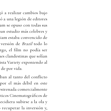
ó a realizar cambios bajo
ó a una legión de editores
iam se opuso con todas sus
y un estudio más celebres y
lliam estaba convencido de
u versión de
Brazil
todo lo
go, el film no podía ser
nes clandestinas que solían
ista Variety exponiendo al
 de por vida.
an al tanto del conflicto
 por el más débil en este
o estrenada comercialmente
íticos Cinematográficos de
cidiera subirse a la ola y
 recuperar la inversión y,