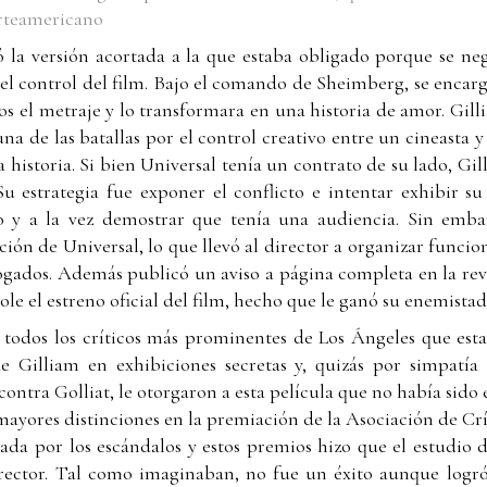
orteamericano
 la versión acortada a la que estaba obligado porque se neg
 el control del film. Bajo el comando de Sheimberg, se encarg
s el metraje y lo transformara en una historia de amor. Gill
una de las batallas por el control creativo entre un cineasta 
historia. Si bien Universal tenía un contrato de su lado, Gi
Su estrategia fue exponer el conflicto e intentar exhibir s
o y a la vez demostrar que tenía una audiencia. Sin embar
ción de Universal, lo que llevó al director a organizar funcio
gados. Además publicó un aviso a página completa en la rev
ole el estreno oficial del film, hecho que le ganó su enemistad
todos los críticos más prominentes de Los Ángeles que estab
de Gilliam en exhibiciones secretas y, quizás por simpatía
ontra Golliat, le otorgaron a esta película que no había sid
 mayores distinciones en la premiación de la Asociación de Cr
ada por los escándalos y estos premios hizo que el estudio de
irector. Tal como imaginaban, no fue un éxito aunque logró