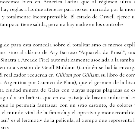
onocemos bien en América Latina que al régimen ultra e
hay reglas a las que atenerse para no ser marcado por la mons
 y totalmente incomprensible. El estado de Orwell ejerce u
 tampoco tiene salida, pero no hay nadie en los controles.
egido para esta comedia sobre el totalitarismo es menos explí
 país, sino al clásico de Ary Barroso “Aquarela do Brasil”, 
Sinatra a Arcade Fire) automáticamente asociada a la samba y 
ha en una versión de Geoff Muldaur (también se había encar
 El realizador recuerda en
Gilliam por Gilliam
, su libro de co
la Argentina por Cuenco de Plata), que el germen de la hist
una ciudad minera de Gales con playas negras plagadas de 
ginó a un bañista que en ese paisaje de basura industrial 
ue le permitía fantasear con un sitio distinto, de colores v
e el mundo vital de la fantasía y el opresivo y monocromátic
rasil” es el leitmotiv de la película, al tiempo que representa 
stas.