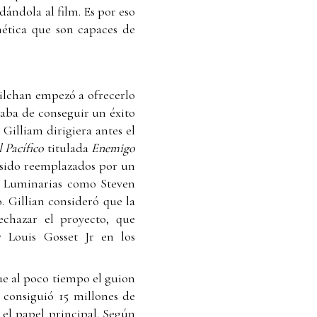
dándola al film. Es por eso
gnética que son capaces de
ilchan empezó a ofrecerlo
baba de conseguir un éxito
Gilliam dirigiera antes el
l Pacífico
titulada
Enemigo
n sido reemplazados por un
io. Luminarias como Steven
. Gillian consideró que la
echazar el proyecto, que
 Louis Gosset Jr en los
ue al poco tiempo el guion
n consiguió 15 millones de
 el papel principal. Según