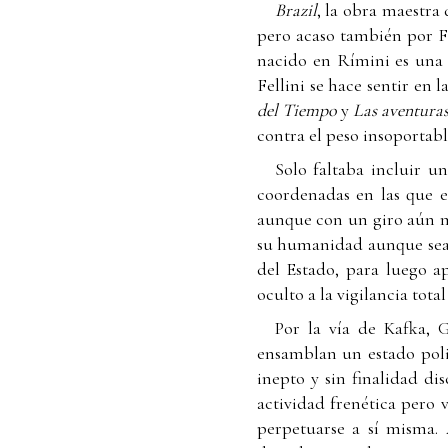
Brazil
, la obra maestra
pero acaso también por F
nacido en Rímini es una 
Fellini
se hace sentir en l
del Tiempo
y
Las aventura
contra el peso insoportabl
Solo faltaba incluir u
coordenadas en las que ex
aunque con un giro aún m
su humanidad aunque sea 
del Estado, para luego a
oculto a la vigilancia tota
Por la vía de Kafka, 
ensamblan un estado polic
inepto y sin finalidad di
actividad frenética pero 
perpetuarse a sí misma.