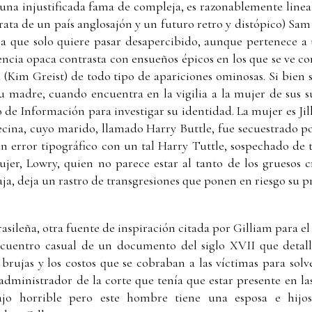
una injustificada fama de compleja, es razonablemente linea
rata de un país anglosajón y un futuro retro y distópico) Sa
a que solo quiere pasar desapercibido, aunque pertenece a
tencia opaca contrasta con ensueños épicos en los que se ve 
 (Kim Greist) de todo tipo de apariciones ominosas. Si bien s
su madre, cuando encuentra en la vigilia a la mujer de sus 
o de Información para investigar su identidad. La mujer es Jil
ecina, cuyo marido, llamado Harry Buttle, fue secuestrado po
n error tipográfico con un tal Harry Tuttle, sospechado de t
ujer, Lowry, quien no parece estar al tanto de los gruesos
ja, deja un rastro de transgresiones que ponen en riesgo su p
ileña, otra fuente de inspiración citada por Gilliam para el f
encuentro casual de un documento del siglo XVII que detall
 brujas y los costos que se cobraban a las víctimas para sol
dministrador de la corte que tenía que estar presente en las
ajo horrible pero este hombre tiene una esposa e hijo