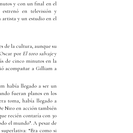
nutos y con un final en el
 estrenó en televisión y
 artista y un estudio en el
es de la cultura, aunque su
l Oscar por
El toro salvaje
y
ás de cinco minutos en la
dió acompañar a Gilliam a
lm había llegado a ser un
ando fueran planos en los
era toma, había llegado a
a De Niro en acción también
que recién contaría con 30
odo el mundo”. A pesar de
 superlativa: “Era como si