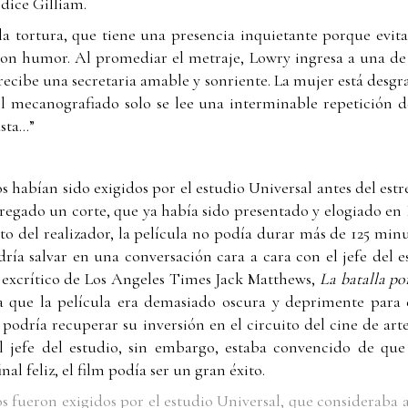
dice Gilliam.
la tortura, que tiene una presencia inquietante porque evit
con humor. Al promediar el metraje, Lowry ingresa a una de l
ecibe una secretaria amable y sonriente. La mujer está desg
el mecanografiado solo se lee una interminable repetición de
ta...”
habían sido exigidos por el estudio Universal antes del estre
regado un corte, que ya había sido presentado y elogiado en
to del realizador, la película no podía durar más de 125 minu
ría salvar en una conversación cara a cara con el jefe del e
l excrítico de Los Angeles Times Jack Matthews,
La batalla po
ba que la película era demasiado oscura y deprimente para 
odría recuperar su inversión en el circuito del cine de art
El jefe del estudio, sin embargo, estaba convencido de que
nal feliz, el film podía ser un gran éxito.
 fueron exigidos por el estudio Universal, que consideraba 