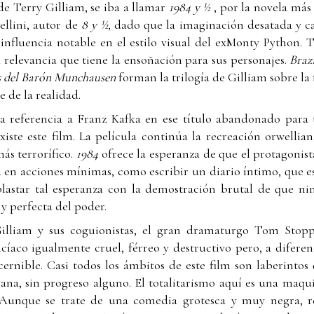
 de Terry Gilliam, se iba a llamar
1984 y ½
, por la novela más
ellini, autor de
8 y ½,
dado que la imaginación desatada y ca
influencia notable en el estilo visual del exMonty Python. 
a relevancia que tiene la ensoñación para sus personajes.
Braz
s del Barón Munchausen
forman la trilogía de Gilliam sobre la
e de la realidad.
na referencia a Franz Kafka en ese título abandonado para t
iste este film. La película continúa la recreación orwellian
ás terrorífico.
1984
ofrece la esperanza de que el protagonis
en acciones mínimas, como escribir un diario íntimo, que es
plastar tal esperanza con la demostración brutal de que ni
l y perfecta del poder.
Gilliam y sus coguionistas, el gran dramaturgo Tom Sto
íaco igualmente cruel, férreo y destructivo pero, a difere
scernible. Casi todos los ámbitos de este film son laberinto
vana, sin progreso alguno. El totalitarismo aquí es una maqui
 Aunque se trate de una comedia grotesca y muy negra, re