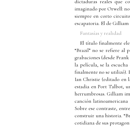
dictaduras reales que c
imaginado por Orwell: no 
siempre en corto circuito
escapatoria. El de Gilliam
Fantasías y realidad
El título finalmente el
“Brazil” no se refiere al
grabaciones (desde Frank 
la película, se la escuc
finalmente no se utilizó).
Ian Christie (editado en 
estadia en Port Talbot, 
herrumbrosas. Gilliam ima
canción latinoamericana q
Sobre ese contraste, entr
construir una historia. “B
cotidiana de sus protagoni