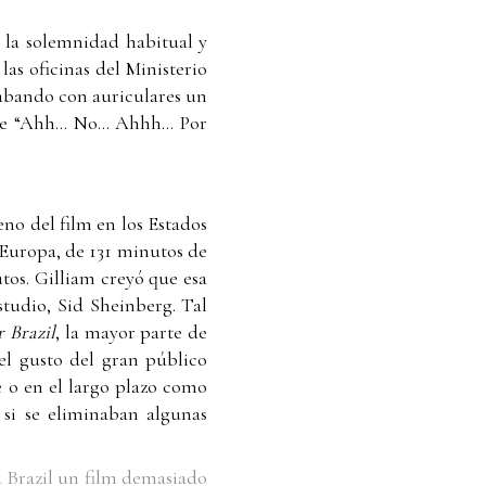
a la solemnidad habitual y
as oficinas del Ministerio
rabando con auriculares un
 “Ahh... No... Ahhh... Por
no del film en los Estados
 Europa, de 131 minutos de
tos. Gilliam creyó que esa
studio, Sid Sheinberg. Tal
r Brazil
, la mayor parte de
el gusto del gran público
e o en el largo plazo como
 si se eliminaban algunas
a Brazil un film demasiado