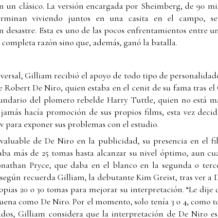
en un clásico. La versión encargada por Sheimberg, de 90 mi
erminan viviendo juntos en una casita en el campo, se
 desastre. Esta es uno de las pocos enfrentamientos entre un
ía completa razón sino que, además, ganó la batalla.
versal, Gilliam recibió el apoyo de todo tipo de personalidad
 Robert De Niro, quien estaba en el cenit de su fama tras e
cundario del plomero rebelde Harry Tuttle, quien no está m
o jamás hacía promoción de sus propios films, esta vez deci
tv para exponer sus problemas con el estudio.
valuable de De Niro en la publicidad, su presencia en el fi
ba más de 25 tomas hasta alcanzar su nivel óptimo, aun cu
Jonathan Pryce, que daba en el blanco en la segunda o terc
, según recuerda Gilliam, la debutante Kim Greist, tras ver 
pias 20 o 30 tomas para mejorar su interpretación. “Le dije 
uena como De Niro. Por el momento, solo tenía 3 o 4, como t
dos, Gilliam considera que la interpretación de De Niro es