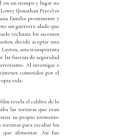
l: en un tiempo y lugar no
m Lowry (Jonathan Pryce) es
 una familia prominente y
como un guerrero alado que
uele rechazar los ascensos
sueños, decide aceptar una
l Layton, una transportista
r las fuerzas de seguridad
errorismo. Al investigar e
 crímenes cometidos por el
ropia vida.
ilm revela el calibre de lo
aba las torturas que eran
ventar su propio tormento.
 torturas para recabar los
s que alimentar. Así fue