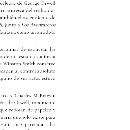
 célebre de George Orwell
ricaturesca del realizador
También el ascendiente de
il
, junto a
Los Aventureros
 fantasía como un antídoto
erminar de explicitar las
a de un estado estalinista
ta Winston Smith conserve
capen al control absoluto
nguno de sus actos estuvo
ppard y Charles McKeown,
ncia de Orwell, totalmente
s que rebosan de papeleo y
naria que solo existe para
sulta más parecida a las