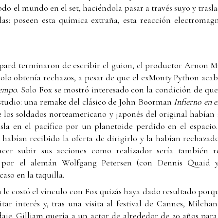
odo el mundo en el set, haciéndola pasar a través suyo y trasla
llas: poseen esta química extraña, esta reacción electroma
ard terminaron de escribir el guion, el productor Arnon M
 solo obtenía rechazos, a pesar de que el exMonty Python aca
iempo
. Solo Fox se mostró interesado con la condición de que 
estudio: una remake del clásico de John Boorman
Infierno en e
de los soldados norteamericano y japonés del original había
 isla en el pacífico por un planetoide perdido en el espac
habían recibido la oferta de dirigirlo y la habían rechazado
acer subir sus acciones como realizador sería también r
o por el alemán Wolfgang Petersen (con Dennis Quaid y
aso en la taquilla.
le costó el vínculo con Fox quizás haya dado resultado porq
tar interés y, tras una visita al festival de Cannes, Milcha
odaje. Gilliam quería a un actor de alrededor de 20 años para