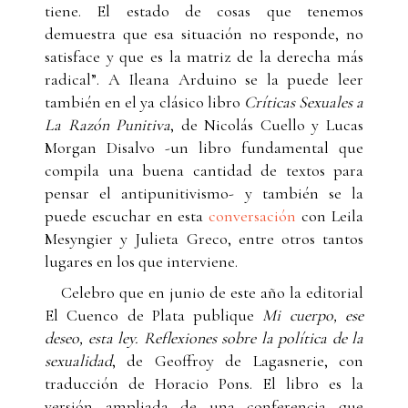
tiene. El estado de cosas que tenemos
demuestra que esa situación no responde, no
satisface y que es la matriz de la derecha más
radical”. A Ileana Arduino se la puede leer
también en el ya clásico libro
Críticas Sexuales a
La Razón Punitiva
, de Nicolás Cuello y Lucas
Morgan Disalvo -un libro fundamental que
compila una buena cantidad de textos para
pensar el antipunitivismo- y también se la
puede escuchar en esta
conversación
con Leila
Mesyngier y Julieta Greco, entre otros tantos
lugares en los que interviene.
Celebro que en junio de este año la editorial
El Cuenco de Plata publique
Mi cuerpo, ese
deseo, esta ley. Reflexiones sobre la política de la
sexualidad
, de Geoffroy de Lagasnerie, con
traducción de Horacio Pons. El libro es la
versión ampliada de una conferencia que