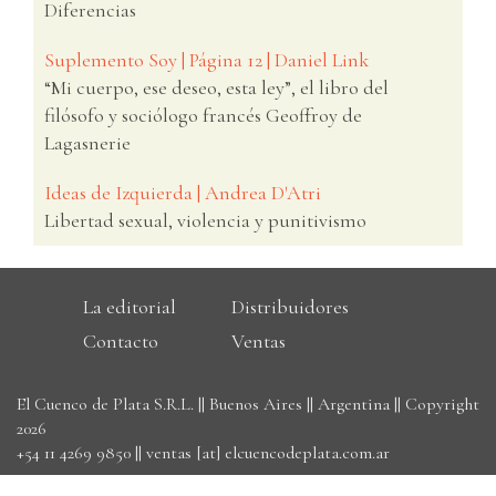
Diferencias
Suplemento Soy | Página 12 | Daniel Link
“Mi cuerpo, ese deseo, esta ley”, el libro del
filósofo y sociólogo francés Geoffroy de
Lagasnerie
Ideas de Izquierda | Andrea D'Atri
Libertad sexual, violencia y punitivismo
La editorial
Distribuidores
Contacto
Ventas
El Cuenco de Plata S.R.L. || Buenos Aires || Argentina || Copyright
2026
+54 11 4269 9850
||
ventas [at] elcuencodeplata.com.ar