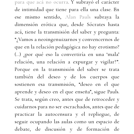
para que acá no ocurra
. Y subrayó el carácter
de intimidad que tiene para ella una clase. En
ese mismo sentido,
Alan Pauls
subraya la
dimensión erótica que, desde Sócrates hasta
acá, tiene la transmisión del saber y pregunta:
“¿Vamos a neoingenuizarnos y convencernos de
que en la relación pedagógica no hay erotismo?
(...) ¿por qué eso la convertiría en una ‘mala’
relación, una relación a expurgar y vigilar?”.
Porque en la transmisión del saber se trata
también del deseo y de los cuerpos que
sostienen esa transmisión, “deseo en el que
aprende y deseo en el que enseña”, sigue Pauls.
Se trata, según creo, antes que de retroceder y
cuidarnos para no ser escrachados, antes que de
practicar la autocensura y el repliegue, de
seguir ocupando las aulas como un espacio de
debate, de discusión y de formación de