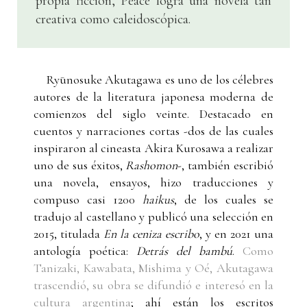
propia ficción, Peace logra una novela tan
creativa como caleidoscópica.
Ryūnosuke Akutagawa es uno de los célebres
autores de la literatura japonesa moderna de
comienzos del siglo veinte. Destacado en
cuentos y narraciones cortas -dos de las cuales
inspiraron al cineasta Akira Kurosawa a realizar
uno de sus éxitos,
Rashomon
-, también escribió
una novela, ensayos, hizo traducciones y
compuso casi 1200
haikus
, de los cuales se
tradujo al castellano y publicó una selección en
2015, titulada
En la ceniza escribo
, y en 2021 una
antología poética:
Detrás del bambú
.
Como
Tanizaki, Kawabata, Mishima y Oé, Akutagawa
trascendió, su obra se difundió e interesó en la
cultura argentina
; ahí están los escritos