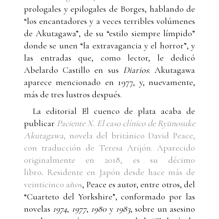
prologales y epilogales de Borges, hablando de
“los encantadores y a veces terribles volúmenes
de Akutagawa”, de su “estilo siempre límpido”
donde se unen “la extravagancia y el horror”, y
las entradas que, como lector, le dedicó
Abelardo Castillo en sus
Diarios
: Akutagawa
aparece mencionado en 1977, y, nuevamente,
más de tres lustros después.
La editorial El cuenco de plata acaba de
publicar
Paciente X. El caso clínico de Ryūnosuke
Akutagawa
, novela del británico David Peace,
con traducción de Teresa Arijón. Aparecido
originalmente en 2018, es su décimo
libro
.
Residente en Japón desde hace más de
veinticinco años
, Peace es autor, entre otros, del
“Cuarteto del Yorkshire”, conformado por las
novelas
1974
,
1977
,
1980
y
1983
, sobre un asesino