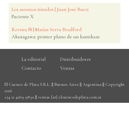
Los asesinos tímidos | Juan José Burzi
Paciente X
Revista Ñ | Matías Serra Bradford
Akutagawa: primer plano de un kamikaze
La editorial
Distribuidores
Contacto
Ventas
El Cuenco de Plata S.R.L. || Buenos Aires || Argentina || Copyright
2026
+54 11 4269 9850
||
ventas [at] elcuencodeplata.com.ar