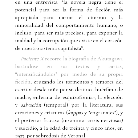
en una entrevista: “la novela negra tiene el
potencial para ser la forma de ficción más
apropiada para narrar el cinismo y la
inmoralidad del comportamiento humano, o
incluso, para ser más precisos, para exponer la
maldad y la corrupción que existe en el corazón
de nuestro sistema capitalista”.
Paciente X
recorre la biografía de Akutagawa
basándose en sus textos y cartas,
“intensificándolos” por medio de su propia
ficción
, cruzando los tormentos y temores del
escritor desde niño por su destino -huérfano de
madre, enferma de esquizofrenia-, la elección
y
salvación
(temporal) por la literatura, sus
creaciones y criaturas (
kappas
y “engranajes”), y
el posterior fracaso (insomnio, crisis nerviosas)
y suicidio, a la edad de treinta y cinco años, en
1927, por sobredosis de Veronal.