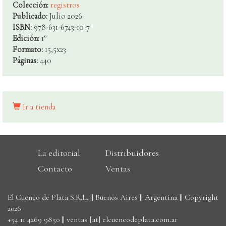
Colección:
registros
Publicado:
Julio 2026
ISBN:
978-631-6743-10-7
Edición:
1°
Formato:
15,5x23
Páginas:
440
Ir a tienda
La editorial
Distribuidores
Contacto
Ventas
El Cuenco de Plata S.R.L. || Buenos Aires || Argentina || Copyright
2026
+54 11 4269 9850
||
ventas [at] elcuencodeplata.com.ar