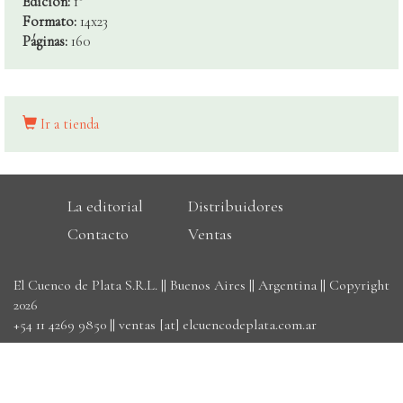
Edición:
1°
Formato:
14x23
Páginas:
160
Ir a tienda
La editorial
Distribuidores
Contacto
Ventas
El Cuenco de Plata S.R.L. || Buenos Aires || Argentina || Copyright
2026
+54 11 4269 9850
||
ventas [at] elcuencodeplata.com.ar