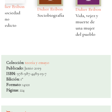
Didier Eribon
Didier Eribon
Didier Eribon
Escritos sobre
Sociobiografía
Vida, vejez y
el
muerte de
psicoanálisis
una mujer
del pueblo
Colección:
teoría y ensayo
Publicado:
Junio 2019
ISBN:
978-987-4489-19-7
Edición:
1°
Formato:
14x21
Páginas:
224