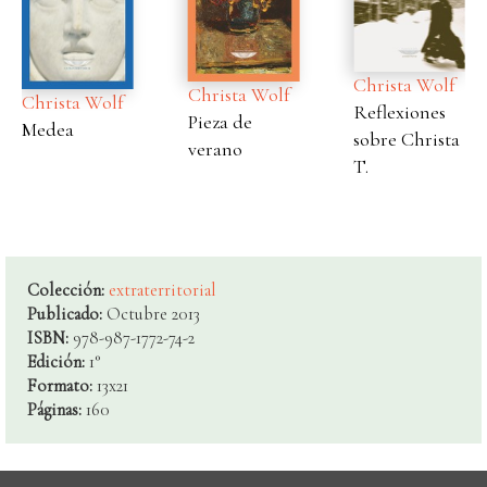
Christa Wolf
Christa Wolf
Christa Wolf
Reflexiones
Pieza de
Medea
sobre Christa
verano
T.
Colección:
extraterritorial
Publicado:
Octubre 2013
ISBN:
978-987-1772-74-2
Edición:
1°
Formato:
13x21
Páginas:
160