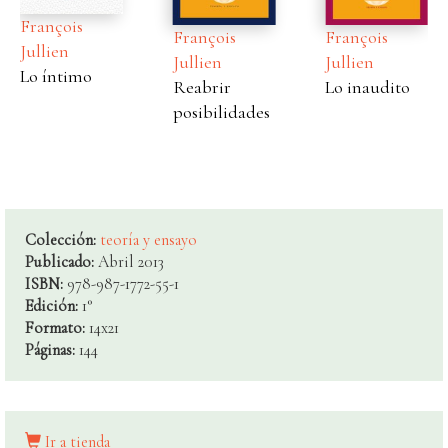
François
François
François
Jullien
Jullien
Jullien
Lo íntimo
Reabrir
Lo inaudito
posibilidades
Colección:
teoría y ensayo
Publicado:
Abril 2013
ISBN:
978-987-1772-55-1
Edición:
1°
Formato:
14x21
Páginas:
144
Ir a tienda