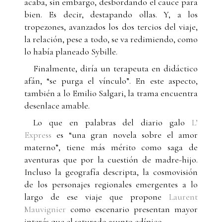
acaba, sin embargo, desbordando el cauce para
bien. Es decir, destapando ollas. Y, a los
tropezones, avanzados los dos tercios del viaje,
la relación, pese a todo, se va redimiendo, como
lo había planeado Sybille.
Finalmente, diría un terapeuta en didáctico
afán, “se purga el vínculo”. En este aspecto,
también a lo Emilio Salgari, la trama encuentra
desenlace amable.
Lo que en palabras del diario galo
L’
Express
es “una gran novela sobre el amor
materno”, tiene más mérito como saga de
aventuras que por la cuestión de madre-hijo.
Incluso la geografía descripta, la cosmovisión
de los personajes regionales emergentes a lo
largo de ese viaje que propone
Laurent
Mauvignier
como escenario presentan mayor
interés que el saturado asunto edípico.