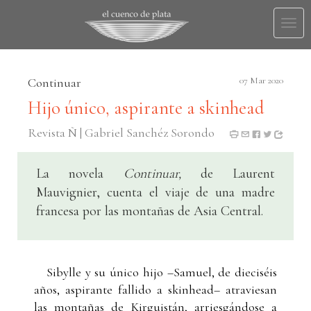
Togg
navi
Continuar
07 Mar 2020
Hijo único, aspirante a skinhead
Revista Ñ | Gabriel Sanchéz Sorondo
La novela
Continuar,
de Laurent
Mauvignier, cuenta el viaje de una madre
francesa por las montañas de Asia Central.
Sibylle y su único hijo –Samuel, de dieciséis
años, aspirante fallido a skinhead– atraviesan
las montañas de Kirguistán, arriesgándose a