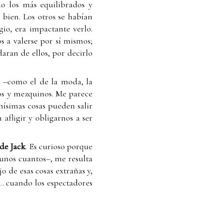
o los más equilibrados y
 bien. Los otros se habían
gio, era impactante verlo.
 a valerse por sí mismos;
daran de ellos, por decirlo
s –como el de la moda, la
os y mezquinos. Me parece
hísimas cosas pueden salir
 afligir y obligarnos a ser
de Jack
. Es curioso porque
 unos cuantos–, me resulta
 de esas cosas extrañas y,
í… cuando los espectadores