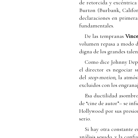
de retorcida y excéntric
Burton (Burbank, Califor
declaraciones en primera
fundamentales.
De las tempranas
Vinc
volumen repasa a modo de
digna de los grandes talen
Como dice Johnny Depp 
el director es negociar 
del
stop-motion
, la atmós
excluidos con los engrana
Esa ductilidad asombro
de “cine de autor”– se inf
Hollywood por sus presion
serio.
Si hay otra constante e
análisis sesudo, y la conf