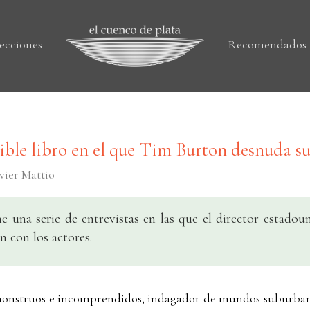
ecciones
Recomendados
ble libro en el que Tim Burton desnuda su
avier Mattio
e una serie de entrevistas en las que el director estadoun
n con los actores.
monstruos e incomprendidos, indagador de mundos suburban