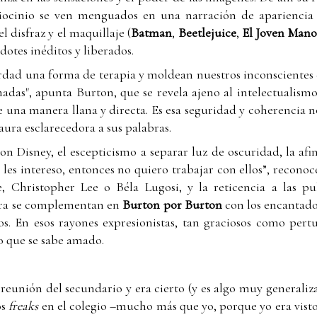
aciocinio se ven menguados en una narración de apariencia
el disfraz y el maquillaje (
Batman
,
Beetlejuice
,
El Joven Mano
dotes inéditos y liberados.
erdad una forma de terapia y moldean nuestros inconscientes
adas", apunta Burton, que se revela ajeno al intelectualismo 
e una manera llana y directa. Es esa seguridad y coherencia 
aura esclarecedora a sus palabras.
on Disney, el escepticismo a separar luz de oscuridad, la afi
o les intereso, entonces no quiero trabajar con ellos”, reconoc
e, Christopher Lee o Béla Lugosi, y la reticencia a las pu
ra se complementan en
Burton por Burton
con los encantador
s. En esos rayones expresionistas, tan graciosos como pertu
o que se sabe amado.
na reunión del secundario y era cierto (y es algo muy generali
os
freaks
en el colegio –mucho más que yo, porque yo era visto