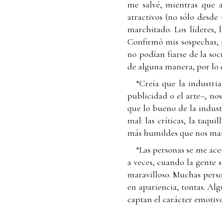
me salvé, mientras que 
atractivos (no sólo desde
marchitado. Los líderes, 
Confirmó mis sospechas, 
no podían fiarse de la soc
de alguna manera, por lo 
“Creía que la industr
publicidad o el arte–, n
que lo bueno de la indust
mal: las críticas, la taqu
más humildes que nos mant
“Las personas se me a
a veces, cuando la gente 
maravilloso. Muchas perso
en apariencia, tontas. Al
captan el carácter emotiv