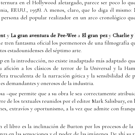
a ternura en el Hollywood aletargado, parece ser poco lo q
nia, EE.UU., 1958). A menos, claro, que lo diga él mismo:
 persona del popular realizador en un arco cronológico qu
ent
y
La gran aventura de Pee-Wee
a
El gran pez
y
Charlie y 
 tren fantasma oficial los pormenores de una filmografía q
tos estadounidenses del séptimo arte.
en la introducción, no existe inadaptado más adaptado que 
su afición a los clásicos de terror de la Universal y la Ha
fera truculenta de la narración gótica y la sensibilidad de p
jes demandantes y onerosos de la industria.
sa –que permite que a su obra le sea correctamente atribuid
iere de los textuales reunidos por el editor Mark Salisbury, en
es, extravíos y oportunismo, a la vez que admite con franq
n el libro es la inclinación de Burton por los procesos de la
ianza en las sensaciones y el poder de las imágenes. De ahí su 