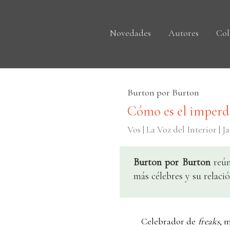
Novedades
Autores
Col
Burton por Burton
Cómo es el imperdi
Vos | La Voz del Interior | J
Burton por Burton
reún
más célebres y su relació
Celebrador de
freaks
, 