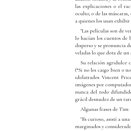
las explicaciones o el r
oculto; o de las máscaras, 
a quienes los usan exhibir 
"Las películas son de v
lo hacían los cuentos de h
disperso y se pronuncia d
veladas lo que dota de un 
Su relación agridulce c
(“Si no les caigo bien o n
idolatrados Vincent Pric
imágenes por computado
nunca del todo difundido
grácil desnudez de un rar
Algunas frases de Tim:
"Es curioso, asistí a u
marginados y considerad