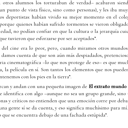
a otros alumnos los torturaban de verdad– acabaron siend
 un punto de vista físico, sino como personas), y les iba muy
los deportistas: habían vivido su mejor momento en el cole
porque quienes habían sufrido tormentos se vieron obligados
iedad, no podían confiar en que la cultura o la jerarquía cui
que tuvieron que esforzarse por ser aceptados”.
ia del cine era lo peor, pero, cuando miramos otros mundo
os damos cuenta de que son aún más despiadados, pretencios
ria cinematográfica –lo que nos protege de eso– es que muc
illa, la película en sí. Son tantos los elementos que nos pueden
enemos con los pies en la tierra”.
cercan y andan con una pequeña imagen de
El extraño mundo 
se identifica con algo –aunque no sea un grupo grande, sino
nas y críticos no entienden que una emoción corre por debajo
guna gente sí se da cuenta, y eso significa muchísimo para m
o que se encuentra debajo de una fachada estúpida”.