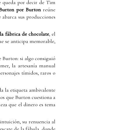
ue queda por decir de Tim
Burton por Burton
reúne
e abarca sus producciones
la fábrica de chocolate
, el
ue se anticipa memorable,
Burton: si algo consiguió
mmer, la artesanía manual
ersonajes tímidos, raros o
a la etiqueta ambivalente
 los que Burton cuestiona a
ueza que el dinero es tema
 intuición, su renuencia al
rescate de la fábula, donde