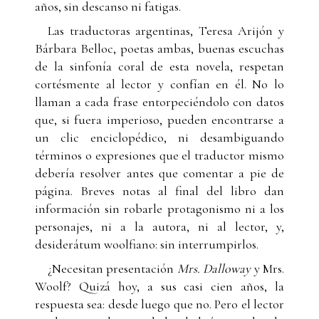
años, sin descanso ni fatigas.
Las traductoras argentinas, Teresa Arijón y
Bárbara Belloc, poetas ambas, buenas escuchas
de la sinfonía coral de esta novela, respetan
cortésmente al lector y confían en él. No lo
llaman a cada frase entorpeciéndolo con datos
que, si fuera imperioso, pueden encontrarse a
un clic enciclopédico, ni desambiguando
términos o expresiones que el traductor mismo
debería resolver antes que comentar a pie de
página. Breves notas al final del libro dan
información sin robarle protagonismo ni a los
personajes, ni a la autora, ni al lector, y,
desiderátum woolfiano: sin interrumpirlos.
¿Necesitan presentación
Mrs. Dalloway
y Mrs.
Woolf? Quizá hoy, a sus casi cien años, la
respuesta sea: desde luego que no. Pero el lector