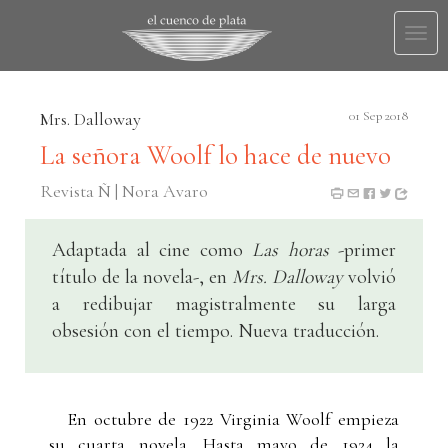
Togg
navi
Mrs. Dalloway
01 Sep 2018
La señora Woolf lo hace de nuevo
Revista Ñ | Nora Avaro
Adaptada al cine como
Las horas
-primer
título de la novela-, en
Mrs. Dalloway
volvió
a redibujar magistralmente su larga
obsesión con el tiempo. Nueva traducción.
En octubre de 1922 Virginia Woolf empieza
su cuarta novela. Hasta mayo de 1924 la