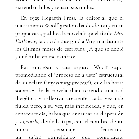
extienden hilos y tensan sus nudos.
En 1925 Hogarth Press, la editorial que el
matrimonio Woolf gestionaba desde 1917 en su
propia casa, publica la novela bajo el título
Mrs.
Dalloway
, la opción que guió a Virginia durante
los últimos meses de escritura. ¿A qué se debió
y qué hubo en ese cambio?
Por empezar, y casi seguro: Woolf supo,
promediando el “proceso de ajuste” estructural
de su relato (“
my tuning process
”), que las horas
sonantes de la novela iban tejiendo una red
diegética y reflexiva creciente, cada vez más
fluida pero, a su vez, más intrincada, y que, en
consecuencia, había que encausar su dispersión
y
sujetarla
, desde la tapa, con el nombre de un
único personaje femenino;
un
sujeto
etimológico que coincidiera,