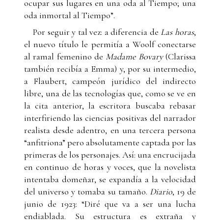
ocupar sus lugares en una oda al Tiempo; una
oda inmortal al Tiempo”.
Por seguir y tal vez: a diferencia de
Las horas
,
el nuevo título le permitía a Woolf conectarse
al ramal femenino de
Madame Bovary
(Clarissa
también recibía a Emma) y, por su intermedio,
a Flaubert, campeón jurídico del indirecto
libre, una de las tecnologías que, como se ve en
la cita anterior, la escritora buscaba rebasar
interfiriendo las ciencias positivas del narrador
realista desde adentro, en una tercera persona
“anfitriona” pero absolutamente captada por las
primeras de los personajes. Así: una encrucijada
en continuo de horas y voces, que la novelista
intentaba domeñar, se expandía a la velocidad
del universo y tomaba su tamaño.
Diario
, 19 de
junio de 1923: “Diré que va a ser una lucha
endiablada. Su estructura es extraña y