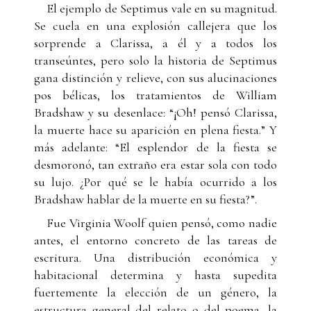
El ejemplo de Septimus vale en su magnitud.
Se cuela en una explosión callejera que los
sorprende a Clarissa, a él y a todos los
transeúntes, pero solo la historia de Septimus
gana distinción y relieve, con sus alucinaciones
pos bélicas, los tratamientos de William
Bradshaw y su desenlace: “¡Oh! pensó Clarissa,
la muerte hace su aparición en plena fiesta.” Y
más adelante: “El esplendor de la fiesta se
desmoronó, tan extraño era estar sola con todo
su lujo. ¿Por qué se le había ocurrido a los
Bradshaw hablar de la muerte en su fiesta?”.
Fue Virginia Woolf quien pensó, como nadie
antes, el entorno concreto de las tareas de
escritura. Una distribución económica y
habitacional determina y hasta supedita
fuertemente la elección de un género, la
estructura general del relato o del poema, la