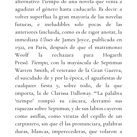
alternativo Tiempo de una novela que venía a
agudizar el género hasta caducarlo. Es decir: a
volver superflua la gran mayoría de las novelas
futuras, e ineludibles solo pocas de las
anteriores (incluida, como es de rigor anotar, la
inmediata
Ulises
de James Joyce, publicada en
1922, en París, después de que el matrimonio
Woolf la rechazara para Hogarth
Press).
Tiempo
, con la mayúscula de Septimus
Warren Smith, el veterano de la Gran Guerra,
el suicidado de y por la época, el aguafiestas de
cualquier fiesta y, sobre todo, de la que
importa, la de Clarissa Dalloway. “‘La palabra
‘tiempo’ rompió su cáscara; derramó sus
riquezas sobre Septimus; y de sus labios cayeron
como astillas, como virutas del cepillo de un
carpintero, sin que él las pronunciara, palabras
duras, blancas, imperecederas, que volaron a