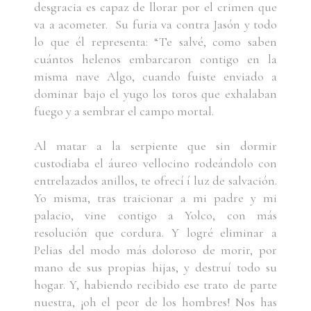
desgracia es capaz de llorar por el crimen que
va a acometer. Su furia va contra Jasón y todo
lo que él representa: “Te salvé, como saben
cuántos helenos embarcaron contigo en la
misma nave Algo, cuando fuiste enviado a
dominar bajo el yugo los toros que exhalaban
fuego y a sembrar el campo mortal.
Al matar a la serpiente que sin dormir
custodiaba el áureo vellocino rodeándolo con
entrelazados anillos, te ofrecí í luz de salvación.
Yo misma, tras traicionar a mi padre y mi
palacio, vine contigo a Yolco, con más
resolución que cordura. Y logré eliminar a
Pelias del modo más doloroso de morir, por
mano de sus propias hijas, y destruí todo su
hogar. Y, habiendo recibido ese trato de parte
nuestra, ¡oh el peor de los hombres! Nos has