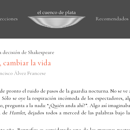
ecciones
Recomendados
la decisión de Shakespeare
, cambiar la vida
ancisco Álvez Francese
 de pronto el ruido de pasos de la guardia nocturna. No se ve
s. Sólo se oye la respiración incómoda de los espectadores, al
o, pregunta a la nada: “¿Quién anda ahí?”. Algo así imagina
ta de
Hamlet
, dejados todos a merced de las palabras bajo l
ste año, Bonnefoy es considerado uno de los mayores poetas 