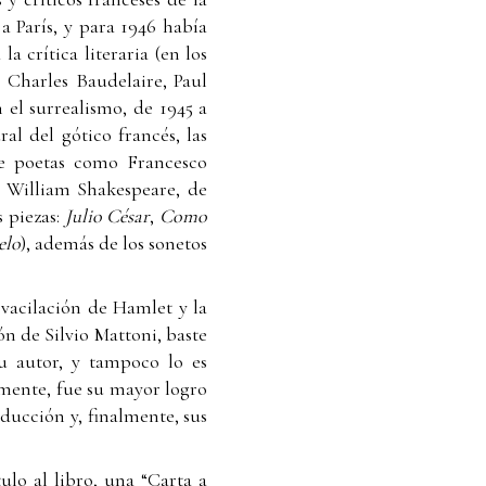
a París, y para 1946 había
 crítica literaria (en los
 Charles Baudelaire, Paul
el surrealismo, de 1945 a
al del gótico francés, las
de poetas como Francesco
e William Shakespeare, de
s piezas:
Julio César
,
Como
elo
), además de los sonetos
 vacilación de Hamlet y la
n de Silvio Mattoni, baste
u autor, y tampoco lo es
mente, fue su mayor logro
aducción y, finalmente, sus
ulo al libro, una “Carta a