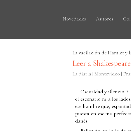
Novedades
Autores
Col
La vacilación de Hamlet y 
Leer a Shakespeare
La diaria | Montevideo | Fr
Oscuridad y silencio. Y
el escenario ni a los lado
ese hombre que, espantad
puesta en escena perfec
danés.
Fallecido en julio de e