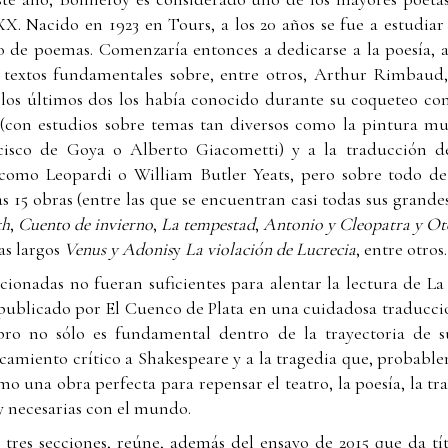
X. Nacido en 1923 en Tours, a los 20 años se fue a estudiar 
 de poemas. Comenzaría entonces a dedicarse a la poesía, a la
ía textos fundamentales sobre, entre otros, Arthur Rimbaud,
los últimos dos los había conocido durante su coqueteo con 
s (con estudios sobre temas tan diversos como la pintura mur
cisco de Goya o Alberto Giacometti) y a la traducción 
acomo Leopardi o William Butler Yeats, pero sobre todo d
s 15 obras (entre las que se encuentran casi todas sus grande
th
,
Cuento de invierno
,
La tempestad
,
Antonio y Cleopatra y Ot
as largos
Venus y Adonis
y
La violación de Lucrecia
, entre otros.
cionadas no fueran suficientes para alentar la lectura de La
publicado por El Cuenco de Plata en una cuidadosa traducció
ibro no sólo es fundamental dentro de la trayectoria de s
miento crítico a Shakespeare y a la tragedia que, probable
mo una obra perfecta para repensar el teatro, la poesía, la tr
y necesarias con el mundo.
 tres secciones, reúne, además del ensayo de 2015 que da tít