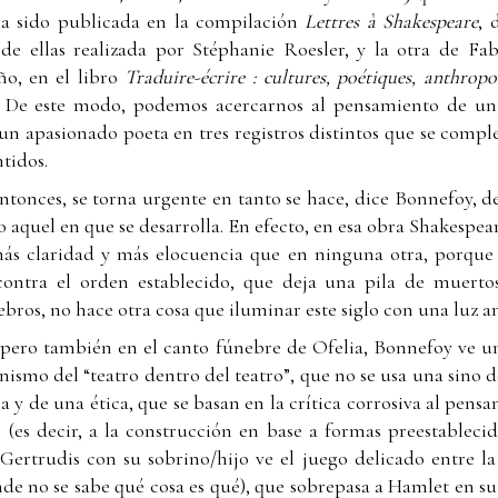
ía sido publicada en la compilación
Lettres à Shakespeare
, 
a de ellas realizada por Stéphanie Roesler, y la otra de F
ño, en el libro
Traduire-écrire : cultures, poétiques, anthropo
. De este modo, podemos acercarnos al pensamiento de un 
un apasionado poeta en tres registros distintos que se comp
tidos.
entonces, se torna urgente en tanto se hace, dice Bonnefoy,
aquel en que se desarrolla. En efecto, en esa obra Shakespear
s claridad y más elocuencia que en ninguna otra, porque e
ontra el orden establecido, que deja una pila de muertos
bros, no hace otra cosa que iluminar este siglo con una luz a
pero también en el canto fúnebre de Ofelia, Bonnefoy ve un
smo del “teatro dentro del teatro”, que no se usa una sino do
a y de una ética, que se basan en la crítica corrosiva al pen
e (es decir, a la construcción en base a formas preestablecid
Gertrudis con su sobrino/hijo ve el juego delicado entre la
onde no se sabe qué cosa es qué), que sobrepasa a Hamlet en su