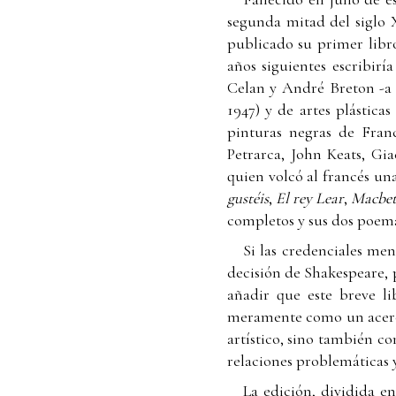
segunda mitad del siglo X
publicado su primer libro
años siguientes escribir
Celan y André Breton -a 
1947) y de artes plástica
pinturas negras de Fran
Petrarca, John Keats, Gi
quien volcó al francés una
gustéis
,
El rey Lear
,
Macbe
completos y sus dos poem
Si las credenciales men
decisión de Shakespeare, 
añadir que este breve l
meramente como un acerca
artístico, sino también co
relaciones problemáticas 
La edición, dividida en