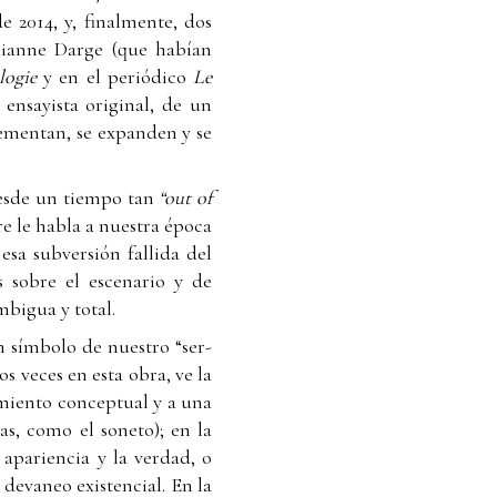
de 2014, y, finalmente, dos
abianne Darge (que habían
logie
y en el periódico
Le
ensayista original, de un
lementan, se expanden y se
 desde un tiempo tan
“out of
e le habla a nuestra época
sa subversión fallida del
 sobre el escenario y de
mbigua y total.
 símbolo de nuestro “ser-
s veces en esta obra, ve la
samiento conceptual y a una
as, como el soneto); en la
 apariencia y la verdad, o
 devaneo existencial. En la