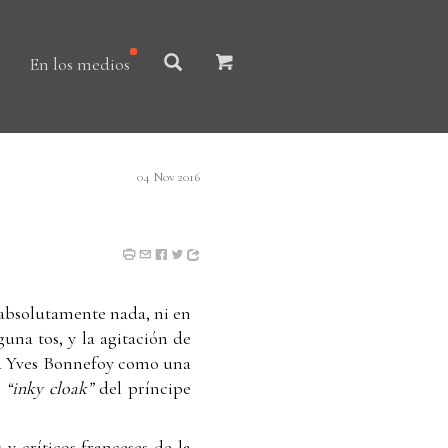
En los medios
04 Nov 2016
 absolutamente nada, ni en
guna tos, y la agitación de
ba Yves Bonnefoy como una
a
“inky cloak”
del príncipe
y críticos franceses de la