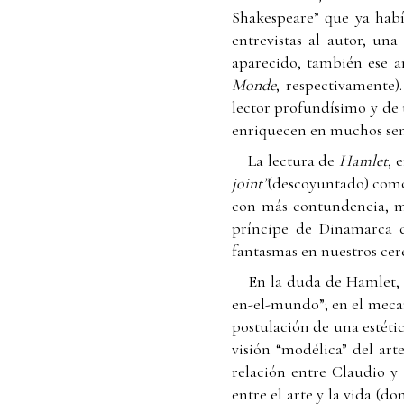
Shakespeare” que ya hab
entrevistas al autor, un
aparecido, también ese a
Monde
, respectivamente)
lector profundísimo y de 
enriquecen en muchos sen
La lectura de
Hamlet
, 
joint”
(descoyuntado) como 
con más contundencia, má
príncipe de Dinamarca c
fantasmas en nuestros cere
En la duda de Hamlet, 
en-el-mundo”; en el mecani
postulación de una estétic
visión “modélica” del art
relación entre Claudio y 
entre el arte y la vida (d