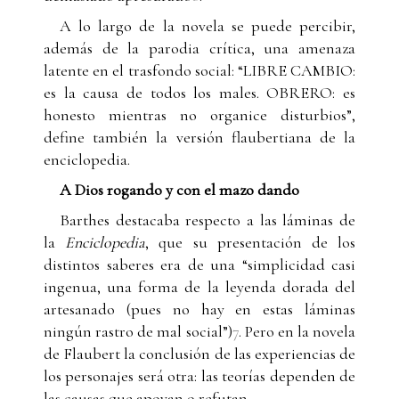
A lo largo de la novela se puede percibir,
además de la parodia crítica, una amenaza
latente en el trasfondo social: “LIBRE CAMBIO:
es la causa de todos los males. OBRERO: es
honesto mientras no organice disturbios”,
define también la versión flaubertiana de la
enciclopedia.
A Dios rogando y con el mazo dando
Barthes destacaba respecto a las láminas de
la
Enciclopedia
, que su presentación de los
distintos saberes era de una “simplicidad casi
ingenua, una forma de la leyenda dorada del
artesanado (pues no hay en estas láminas
ningún rastro de mal social”)
7
. Pero en la novela
de Flaubert la conclusión de las experiencias de
los personajes será otra: las teorías dependen de
las causas que apoyan o refutan.