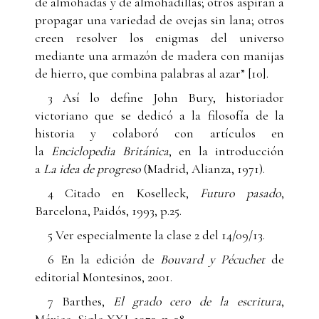
de almohadas y de almohadillas; otros aspiran a
propagar una variedad de ovejas sin lana; otros
creen resolver los enigmas del universo
mediante una armazón de madera con manijas
de hierro, que combina palabras al azar” [10].
3 Así lo define John Bury, historiador
victoriano que se dedicó a la filosofía de la
historia y colaboró con artículos en
la
Enciclopedia Británica
, en la introducción
a
La idea de progreso
(Madrid, Alianza, 1971).
4 Citado en Koselleck,
Futuro pasado
,
Barcelona, Paidós, 1993, p.25.
5 Ver especialmente la clase 2 del 14/09/13.
6 En la edición de
Bouvard y Pécuchet
de
editorial Montesinos, 2001.
7 Barthes,
El grado cero de la escritura
,
México, Siglo XXI, 1973, p. 28.