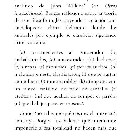
analítico de John Wilkins” (en
Otras
inquisiciones
), Borges reflexiona sobre la teoría
de este filósofo inglés trayendo a colación una
enciclopedia china delirante donde los
animales por ejemplo se clasifican siguiendo
criterios como:
(a) pertenecientes al Emperador, (b)
embalsamados, (c) amaestrados, (d) lechones,
(e) sirenas, (f) fabulosos, (g) perros sueltos, (h)
incluidos en esta clasificación, (i) que se agitan
como locos, (j) innumerables, (k) dibujados con
un pincel finísimo de pelo de camello, (1)
etcétera, (m) que acaban de romper el jarrón,
(n) que de lejos parecen moscas”.
Como “no sabemos qué cosa es el universo”,
concluye Borges, los órdenes que intentamos
imponerle a esa totalidad no hacen más que