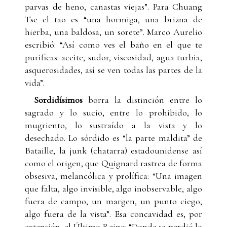
parvas de heno, canastas viejas”. Para Chuang
Tse el tao es “una hormiga, una brizna de
hierba, una baldosa, un sorete”. Marco Aurelio
escribió: “Así como ves el baño en el que te
purificas: aceite, sudor, viscosidad, agua turbia,
asquerosidades, así se ven todas las partes de la
vida”.
Sordidísimos
borra la distinción entre lo
sagrado y lo sucio, entre lo prohibido, lo
mugriento, lo sustraído a la vista y lo
desechado. Lo sórdido es “la parte maldita” de
Bataille, la junk (chatarra) estadounidense así
como el origen, que Quignard rastrea de forma
obsesiva, melancólica y prolífica: “Una imagen
que falta, algo invisible, algo inobservable, algo
fuera de campo, un margen, un punto ciego,
algo fuera de la vista”. Esa concavidad es, por
extensión, el Último Reino: “Donde se perdió lo