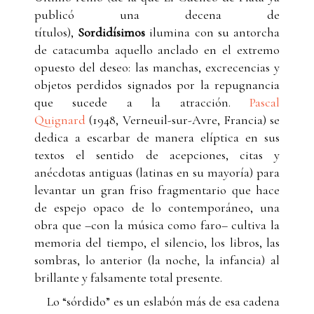
publicó una decena de
títulos),
Sordidísimos
ilumina con su antorcha
de catacumba aquello anclado en el extremo
opuesto del deseo: las manchas, excrecencias y
objetos perdidos signados por la repugnancia
que sucede a la atracción.
Pascal
Quignard
(1948, Verneuil-sur-Avre, Francia) se
dedica a escarbar de manera elíptica en sus
textos el sentido de acepciones, citas y
anécdotas antiguas (latinas en su mayoría) para
levantar un gran friso fragmentario que hace
de espejo opaco de lo contemporáneo, una
obra que –con la música como faro– cultiva la
memoria del tiempo, el silencio, los libros, las
sombras, lo anterior (la noche, la infancia) al
brillante y falsamente total presente.
Lo “sórdido” es un eslabón más de esa cadena