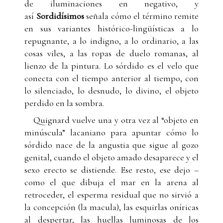
de iluminaciones en negativo, y
así
Sordidísimos
señala cómo el término remite
en sus variantes histórico-lingüísticas a lo
repugnante, a lo indigno, a lo ordinario, a las
cosas viles, a las ropas de duelo romanas, al
lienzo de la pintura. Lo sórdido es el velo que
conecta con el tiempo anterior al tiempo, con
lo silenciado, lo desnudo, lo divino, el objeto
perdido en la sombra.
Quignard vuelve una y otra vez al “objeto en
minúscula” lacaniano para apuntar cómo lo
sórdido nace de la angustia que sigue al gozo
genital, cuando el objeto amado desaparece y el
sexo erecto se distiende. Ese resto, ese dejo –
como el que dibuja el mar en la arena al
retroceder, el esperma residual que no sirvió a
la concepción (la macula), las esquirlas oníricas
al despertar, las huellas luminosas de los