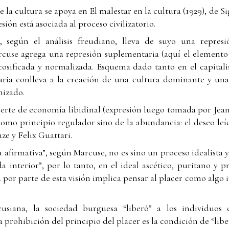
de la cultura se apoya en El malestar en la cultura (1929), d
esión está asociada al proceso civilizatorio.
l, según el análisis freudiano, lleva de suyo una repre
rcuse agrega una represión suplementaria (aquí el elemento 
 cosificada y normalizada. Esquema dado tanto en el capit
aria conlleva a la creación de una cultura dominante y una
nizado.
erte de economía libidinal (expresión luego tomada por Jean
 como principio regulador sino de la abundancia: el deseo l
ze y Felix Guattari.
afirmativa”, según Marcuse, no es sino un proceso idealista
 interior”, por lo tanto, en el ideal ascético, puritano y p
d por parte de esta visión implica pensar al placer como algo 
usiana, la sociedad burguesa “liberó” a los individuos
la prohibición del principio del placer es la condición de “libe