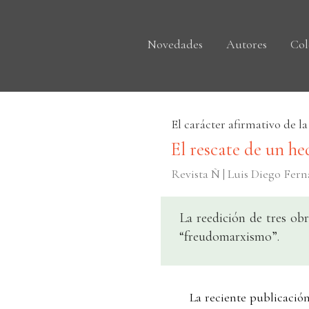
Novedades
Autores
Col
El carácter afirmativo de la
El rescate de un h
Revista Ñ | Luis Diego Fer
La reedición de tres ob
“freudomarxismo”.
La reciente publicación