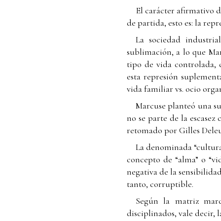
El carácter afirmativo 
de partida, esto es: la repr
La sociedad industria
sublimación, a lo que Ma
tipo de vida controlada,
esta represión suplement
vida familiar vs. ocio orga
Marcuse planteó una su
no se parte de la escasez
retomado por Gilles Deleu
La denominada “cultura 
concepto de “alma” o “vida
negativa de la sensibilida
tanto, corruptible.
Según la matriz marc
disciplinados, vale decir, 