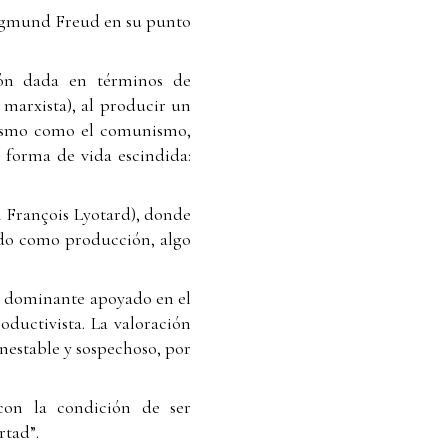
e Sigmund Freud en su punto
sión dada en términos de
marxista), al producir un
alismo como el comunismo,
 forma de vida escindida:
 François Lyotard), donde
eído como producción, algo
 y dominante apoyado en el
roductivista. La valoración
inestable y sospechoso, por
 con la condición de ser
rtad”.