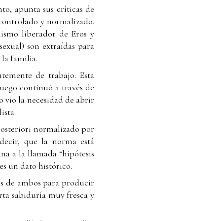
nto, apunta sus críticas de
 controlado y normalizado.
mismo liberador de Eros y
 sexual) son extraídas para
la familia.
ntemente de trabajo. Esta
 luego continuó a través de
 vio la necesidad de abrir
ista.
posteriori normalizado por
decir, que la norma está
ana a la llamada “hipótesis
es un dato histórico.
ías de ambos para producir
ta sabiduría muy fresca y