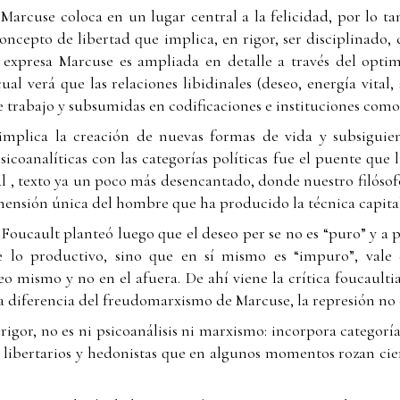
 Marcuse coloca en un lugar central a la felicidad, por lo ta
oncepto de libertad que implica, en rigor, ser disciplinado,
ue expresa Marcuse es ampliada en detalle a través del opti
 cual verá que las relaciones libidinales (deseo, energía vital,
e trabajo y subsumidas en codificaciones e instituciones como 
 implica la creación de nuevas formas de vida y subsiguie
psicoanalíticas con las categorías políticas fue el puente que
, texto ya un poco más desencantado, donde nuestro filósofo
imensión única del hombre que ha producido la técnica capital
 Foucault planteó luego que el deseo per se no es “puro” y a 
de lo productivo, sino que en sí mismo es “impuro”, vale 
eo mismo y no en el afuera. De ahí viene la crítica foucaulti
 a diferencia del freudomarxismo de Marcuse, la represión no 
igor, no es ni psicoanálisis ni marxismo: incorpora categor
libertarios y hedonistas que en algunos momentos rozan cier