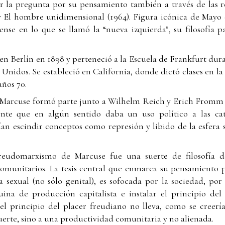
r la pregunta por su pensamiento también a través de las re
) y El hombre unidimensional (1964). Figura icónica de Mayo 
nse en lo que se llamó la “nueva izquierda”, su filosofía p
n Berlín en 1898 y perteneció a la Escuela de Frankfurt duran
 Unidos. Se estableció en California, donde dictó clases en l
años 70.
 Marcuse formó parte junto a Wilhelm Reich y Erich Fromm d
nte que en algún sentido daba un uso político a las cate
an escindir conceptos como represión y libido de la esfera s
eudomarxismo de Marcuse fue una suerte de filosofía del
 comunitarios. La tesis central que enmarca su pensamiento 
ía sexual (no sólo genital), es sofocada por la sociedad, por
ina de producción capitalista e instalar el principio del 
el principio del placer freudiano no lleva, como se creerí
uerte, sino a una productividad comunitaria y no alienada.