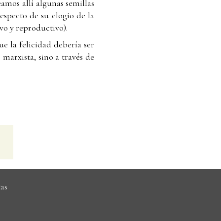
amos allí algunas semillas
especto de su elogio de la
vo y reproductivo).
e la felicidad debería ser
 marxista, sino a través de
as
6