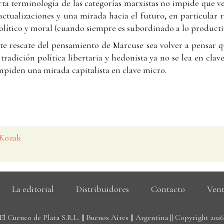
rta terminología de las categorías marxistas no impide que ve
ctualizaciones y una mirada hacia el futuro, en particular r
olítico y moral (cuando siempre es subordinado a lo producti
te rescate del pensamiento de Marcuse sea volver a pensar qu
 tradición política libertaria y hedonista ya no se lea en clave
impiden una mirada capitalista en clave micro.
 Kozak
La editorial
Distribuidores
Contacto
Vent
El Cuenco de Plata S.R.L. || Buenos Aires || Argentina || Copyright 202