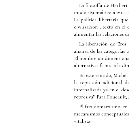
La filosofía de Herbert
modo sistemático a este c
La política libertaria q
civilización , texto en el
alimentar las relaciones d
La liberación de Eros
alianza de las categorías 
El hombre unidimensional 
alternativas frente a la d
En este sentido, Michel
la represión adicional 
internalizada ya en el des
represiva”. Para Foucault,
El freudomarxismo, en r
mecanismos conceptuales 
vitalista.