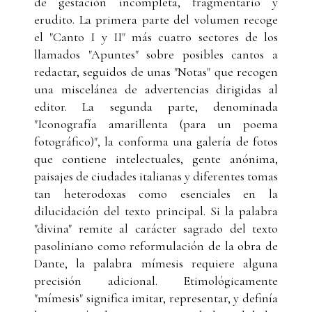
de gestación incompleta, fragmentario y
erudito. La primera parte del volumen recoge
el "Canto I y II" más cuatro sectores de los
llamados "Apuntes" sobre posibles cantos a
redactar, seguidos de unas "Notas" que recogen
una miscelánea de advertencias dirigidas al
editor. La segunda parte, denominada
"Iconografía amarillenta (para un poema
fotográfico)", la conforma una galería de fotos
que contiene intelectuales, gente anónima,
paisajes de ciudades italianas y diferentes tomas
tan heterodoxas como esenciales en la
dilucidación del texto principal. Si la palabra
"divina" remite al carácter sagrado del texto
pasoliniano como reformulación de la obra de
Dante, la palabra mímesis requiere alguna
precisión adicional. Etimológicamente
"mímesis" significa imitar, representar, y definía