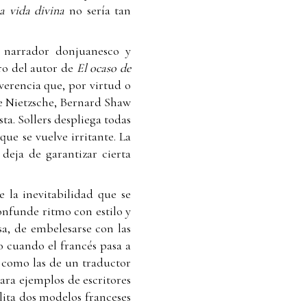
a vida divina
no sería tan
Su narrador donjuanesco y
ero del autor de
El ocaso de
everencia que, por virtud o
bre Nietzsche, Bernard Shaw
ta. Sollers despliega todas
que se vuelve irritante. La
eja de garantizar cierta
 la inevitabilidad que se
onfunde ritmo con estilo y
esa, de embelesarse con las
o cuando el francés pasa a
en como las de un traductor
Para ejemplos de escritores
ilita dos modelos franceses