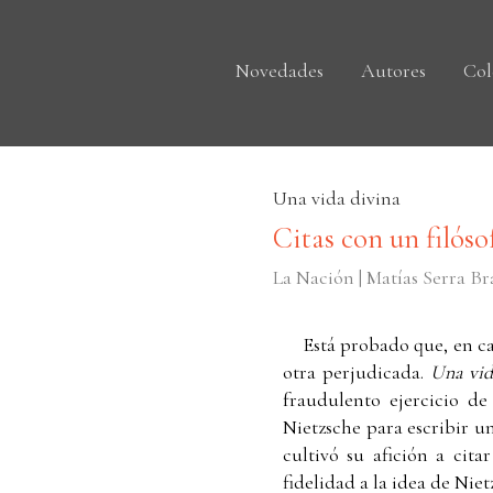
Novedades
Autores
Col
Una vida divina
Citas con un filós
La Nación | Matías Serra B
Está probado que, en ca
otra perjudicada.
Una vid
fraudulento ejercicio de
Nietzsche para escribir un
cultivó su afición a cit
fidelidad a la idea de Nie