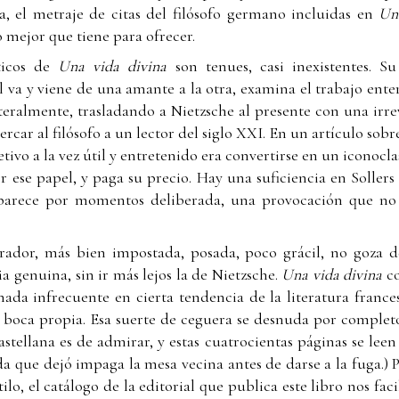
a, el metraje de citas del filósofo germano incluidas en
Un
lo mejor que tiene para ofrecer.
ticos de
Una vida divina
son tenues, casi inexistentes. 
l va y viene de una amante a la otra, examina el trabajo ent
literalmente, trasladando a Nietzsche al presente con una irr
ercar al filósofo a un lector del siglo XXI. En un artículo so
tivo a la vez útil y entretenido era convertirse en un iconoclas
 ese papel, y paga su precio. Hay una suficiencia en Sollers 
arece por momentos deliberada, una provocación que no d
rrador, más bien impostada, posada, poco grácil, no goza de
a genuina, sin ir más lejos la de Nietzsche.
Una vida divina
c
 nada infrecuente en cierta tendencia de la literatura franc
 boca propia. Esa suerte de ceguera se desnuda por complet
astellana es de admirar, y estas cuatrocientas páginas se le
a que dejó impaga la mesa vecina antes de darse a la fuga.) 
ilo, el catálogo de la editorial que publica este libro nos fac