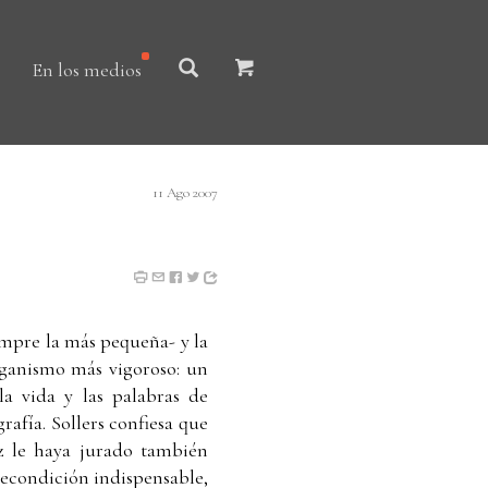
En los medios
11 Ago 2007
iempre la más pequeña- y la
rganismo más vigoroso: un
la vida y las palabras de
rafía. Sollers confiesa que
ez le haya jurado también
precondición indispensable,