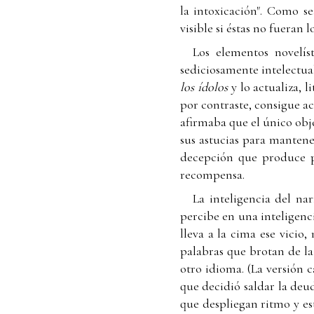
la intoxicación". Como se
visible si éstas no fueran 
Los elementos novelís
sediciosamente intelectua
los ídolos
y lo actualiza, 
por contraste, consigue ac
afirmaba que el único obje
sus astucias para mantener
decepción que produce p
recompensa.
La inteligencia del na
percibe en una inteligenci
lleva a la cima ese vicio,
palabras que brotan de la
otro idioma. (La versión c
que decidió saldar la deud
que despliegan ritmo y est