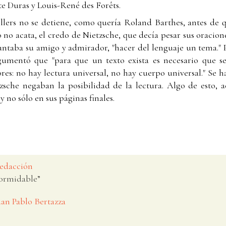
te Duras y Louis-René des Forêts.
ollers no se detiene, como quería Roland Barthes, antes de 
ro no acata, el credo de Nietzsche, que decía pesar sus oracion
taba su amigo y admirador, "hacer del lenguaje un tema." Pe
gumentó que "para que un texto exista es necesario que s
res: no hay lectura universal, no hay cuerpo universal." Se 
zsche negaban la posibilidad de la lectura. Algo de esto, 
 y no sólo en sus páginas finales.
Redacción
formidable”
Juan Pablo Bertazza