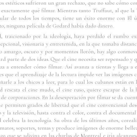
s estéticos sufrieron un gran rechazo, que no sabe cómo co
exactamente qué filmar. Mientras tanto Truffaut, al que la
pular de todos los tiempos, tiene un éxito enorme con
El ú
to
, ninguna película de Godard había dado dinero.
, traicionado por la ideología, haya perdido el rumbo 
cepcional, visionaria y entretenida, en la que tomaba distanc
ro amargo, oscuro y por momentos llorón, hay algo conmove
d parte de dos ideas. Que el cine necesita ser repensado y 
za a entender cómo filmar. Así avanza a tientas y llega a 
 es que el aprendizaje de la lectura impide ver las imágenes 
ñarle a los chicos a leer, para lo cual los cubanos están en
d rescata el cine mudo, el cine ruso, quiere escapar de la
e corporaciones. En la desesperación por filmar se da cuenta
e le permiten grados de libertad que el cine convencional de
o y la televisión, hasta contra el color, contra el documenta
d celebra la tecnología. Su obra de los últimos años, core
ormatos, soportes, temas y produce imágenes de enorme belle
zo que se adivina en las charlas de Montreal e iría alcanza