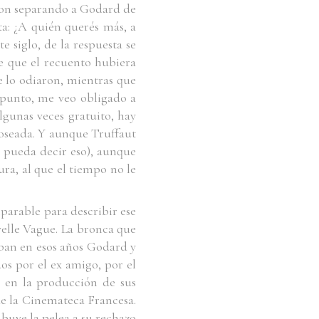
aron separando a Godard de
ta: ¿A quién querés más, a
 siglo, de la respuesta se
le que el recuento hubiera
e lo odiaron, mientras que
 punto, me veo obligado a
gunas veces gratuito, hay
noseada. Y aunque Truffaut
e pueda decir eso), aunque
ura, al que el tiempo no le
parable para describir ese
velle Vague. La bronca que
aban en esos años Godard y
os por el ex amigo, por el
 en la producción de sus
de la Cinemateca Francesa.
buye la pelea a su rechazo