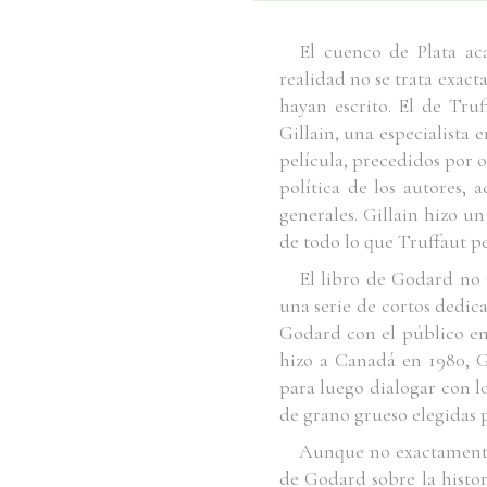
E
l cuenco de Plata ac
realidad no se trata exact
hayan escrito. El de Tru
Gillain, una especialista 
película, precedidos por o
política de los autores, 
generales. Gillain hizo un
de todo lo que Truffaut pe
El libro de Godard no 
una serie de cortos dedica
Godard con el público en 
hizo a Canadá en 1980, G
para luego dialogar con lo
de grano grueso elegidas 
Aunque no exactamente, 
de Godard sobre la histor