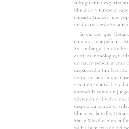
subsiguientes experimento
filmando y tampoco sabe 
cineasta francés más po
mediocre. Desde
Sin alien
Es curioso que Godard
chinoise
, una película ex
Sin embargo, en este lib
caóticos monólogos, Godar
de hacer películas empie
disparatadas (mi favorita
tanto, no habría que ense
viven en una isla). Godar
entendida como un juego d
televisión y el video, qu
despotrica contra el vide
filmar en la calle, Godar
Marie Mieville, mezcla f
saldrá bien parado del po