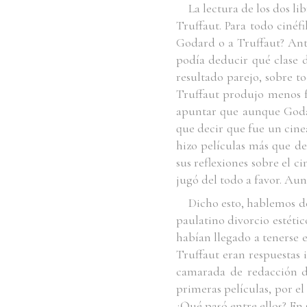
La lectura de los dos l
Truffaut. Para todo cinéf
Godard o a Truffaut? Ante
podía deducir qué clase d
resultado parejo, sobre t
Truffaut produjo menos f
apuntar que aunque Godar
que decir que fue un cine
hizo películas más que de
sus reflexiones sobre el c
jugó del todo a favor. Au
Dicho esto, hablemos de
paulatino divorcio estéti
habían llegado a tenerse 
Truffaut eran respuestas 
camarada de redacción 
primeras películas, por e
¿Qué pasó entre ellos? En