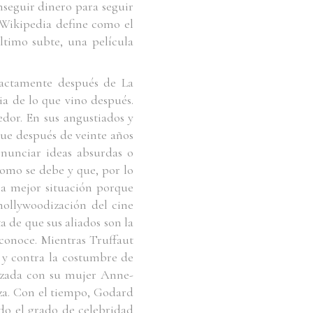
nseguir dinero para seguir
 Wikipedia define como el
ltimo subte
, una película
exactamente después de
La
ia de lo que vino después.
dor. En sus angustiados y
que después de veinte años
enunciar ideas absurdas o
como se debe y que, por lo
 la mejor situación porque
 hollywoodización del cine
 de que sus aliados son la
sconoce. Mientras Truffaut
l y contra la costumbre de
alizada con su mujer Anne-
za. Con el tiempo, Godard
ndo el grado de celebridad