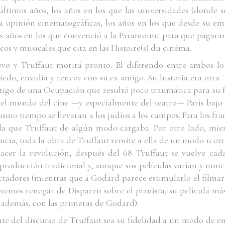
timos años, los años en los que las universidades (donde s
a opinión cinematográficas, los años en los que desde su e
os años en los que convenció a la Paramount para que pagaran
os y musicales que cita en las
Histoire(s) du cinéma
.
vo y Truffaut morirá pronto. El diferendo entre ambos lo r
edo, envidia y rencor con su ex amigo. Su historia era otra
estigo de una Ocupación que resultó poco traumática para su f
a el mundo del cine —y especialmente del teatro— París baj
mo tiempo se llevaran a los judíos a los campos. Para los fr
la que Truffaut de algún modo cargaba. Por otro lado, mi
ncia, toda la obra de Truffaut remite a ella de un modo u otr
cer la revolución, después del 68 Truffaut se vuelve cada
producción tradicional y, aunque sus películas varían y nunca
ectadores (mientras que a Godard parece estimularlo el filmar
lo vemos renegar de
Disparen sobre el pianista
, su película má
 además, con las primeras de Godard).
nte del discurso de Truffaut sea su fidelidad a un modo de e