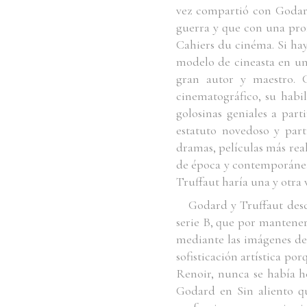
vez compartió con Godard
guerra y que con una prof
Cahiers du cinéma
. Si h
modelo de cineasta en un 
gran autor y maestro. 
cinematográfico, su habi
golosinas geniales a par
estatuto novedoso y part
dramas, películas más real
de época y contemporánea
Truffaut haría una y otra 
Godard y Truffaut desc
serie B, que por mantener
mediante las imágenes del
sofisticación artística po
Renoir, nunca se había h
Godard en
Sin aliento
qu