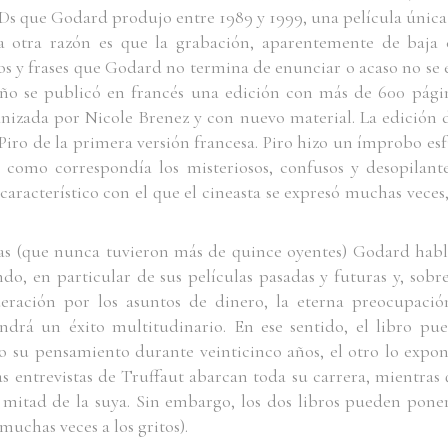
VDs que Godard produjo entre 1989 y 1999, una película única
a otra razón es que la grabación, aparentemente de baja c
os y frases que Godard no termina de enunciar o acaso no se 
 año se publicó en francés una edición con más de 600 pági
anizada por Nicole Brenez y con nuevo material. La edición
iro de la primera versión francesa. Piro hizo un ímprobo esf
ó como correspondía los misteriosos, confusos y desopila
característico con el que el cineasta se expresó muchas veces
las (que nunca tuvieron más de quince oyentes) Godard habl
do, en particular de sus películas pasadas y futuras y, sobre
ideración por los asuntos de dinero, la eterna preocupaci
ndrá un éxito multitudinario. En ese sentido, el libro pu
o su pensamiento durante veinticinco años, el otro lo expon
s entrevistas de Truffaut abarcan toda su carrera, mientras
 mitad de la suya. Sin embargo, los dos libros pueden poner
muchas veces a los gritos).