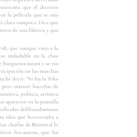
mericana
que el director
en la película que se está
tá clara tampoco. Dice que
reros de una fábrica y que
 68, que aunque visto a la
azo indudable en la clase
e burgueses suizos y se vio
articipación en las marchas
uché decir: "Yo fui la Yoko
 pero intentó hacerlas de
tórica, política, artística
que aparecen en la pantalla
a películas deliberadamente
esa idea que horrorizaba a
 Las charlas de Montreal lo
icos fracasaron, que los