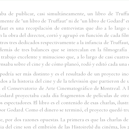
aba de publicar, casi simultáneamente, un libro de Truff
amente de "un libro de Truffaut" ni de "un libro de Godard" en
ffaut es una recopilación de entrevistas que dio a lo largo
en la obra del director, cortó y agrupó en función de cada fil
tros tres dedicados respectivamente a la infancia de Truffaut,
además de tres balances que se intercalan en la filmografí
 trabajo excelente y minucioso que, a lo largo de casi cuatr
nsaba sobre el cine y de cómo planeó, rodó y editó cada una d
podría ser más distinto y es el resultado de un proyecto in
dos a la historia del cine y de la televisión que partieron de
el Conservatorio de Arte Cinematográfico de Montreal. A lo
odard proyectaba cada día fragmentos de películas de otro
s espectadores. El libro es el contenido de esas charlas, ilustr
por Godard. Como el dinero se terminó, el proyecto quedó trun
por dos razones opuestas. La primera es que las charlas de 
ia del cine son el embrión de las
Histoire(s) du cinéma,
los