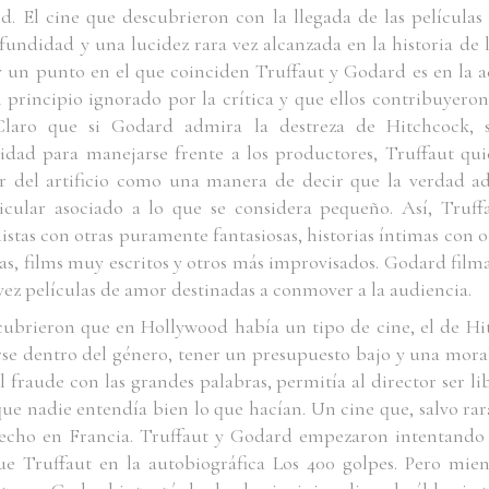
. El cine que descubrieron con la llegada de las películas
undidad y una lucidez rara vez alcanzada en la historia de la
ay un punto en el que coinciden Truffaut y Godard es en la 
principio ignorado por la crítica y que ellos contribuyeron 
Claro que si Godard admira la destreza de Hitchcock, 
lidad para manejarse frente a los productores, Truffaut qui
tir del artificio como una manera de decir que la verdad ad
icular asociado a lo que se considera pequeño. Así, Truf
istas con otras puramente fantasiosas, historias íntimas con o
s, films muy escritos y otros más improvisados. Godard film
vez películas de amor destinadas a conmover a la audiencia.
ubrieron que en Hollywood había un tipo de cine, el de Hit
se dentro del género, tener un presupuesto bajo y una mora
 fraude con las grandes palabras, permitía al director ser l
rque nadie entendía bien lo que hacían. Un cine que, salvo r
echo en Francia. Truffaut y Godard empezaron intentando 
e Truffaut en la autobiográfica
Los 400 golpes
. Pero mien