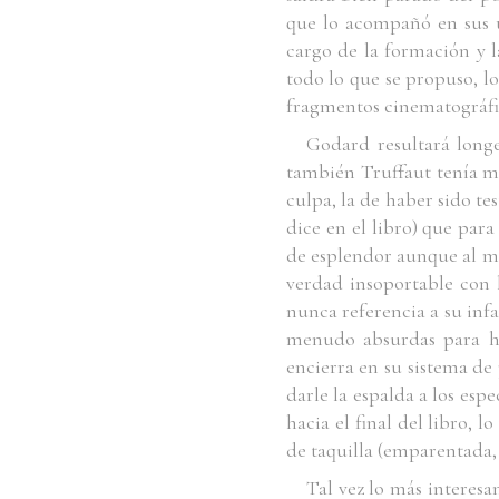
que lo acompañó en sus úl
cargo de la formación y l
todo lo que se propuso, l
fragmentos cinematográfic
Godard resultará longe
también Truffaut tenía mi
culpa, la de haber sido t
dice en el libro) que par
de esplendor aunque al mis
verdad insoportable con 
nunca referencia a su infa
menudo absurdas para ha
encierra en su sistema de 
darle la espalda a los esp
hacia el final del libro, 
de taquilla (emparentada,
Tal vez lo más interesa