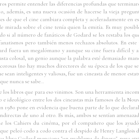
ibros permite entender las diferencias profundas que termin
ilo, además, es una nueva ocasión de hacerse la vieja pregun
s de que el cine cambiara completa y aceleradamente en este
e mirada sobre el cine tenía quien la emitía. Es muy posib
odo si al número de fanáticos de Godard se les restaba los qu
anatismos pero también menos rechazos absolutos. En este
d fuera un megalómano y aunque su cine fuera difícil y al
asta colosal, un genio aunque la palabra esté demasiado ma
corosas (no hay muchos directores de su época de los que s
ine sean inteligentes y valiosas, fue un cineasta de menor estat
nque nunca se sabe…
 los libros que para eso vinimos. Son una herramienta incom
co e ideológico entre los dos cineastas más famosos de la Nou
en 1980 pone en evidencia que buena parte de lo que declar
indirectas de uno al otro. Es más, ambos se sentían amenazad
de los
Cahiers du cinéma
, por el compañero que los ayudó
l que peleó codo a codo contra el despido de Henry Langlois 
 su libro Godard menciona "un problema de dinero", pero atri