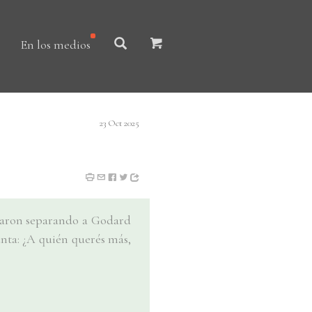
En los medios
23 Oct 2025
inaron separando a Godard
unta: ¿A quién querés más,