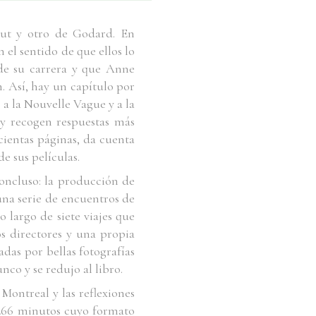
aut y otro de Godard. En
 el sentido de que ellos lo
 de su carrera y que Anne
m. Así, hay un capítulo por
 a la Nouvelle Vague y a la
a y recogen respuestas más
ocientas páginas, da cuenta
e sus películas.
concluso: la producción de
 una serie de encuentros de
 largo de siete viajes que
s directores y una propia
adas por bellas fotografías
co y se redujo al libro.
Montreal y las reflexiones
 266 minutos cuyo formato