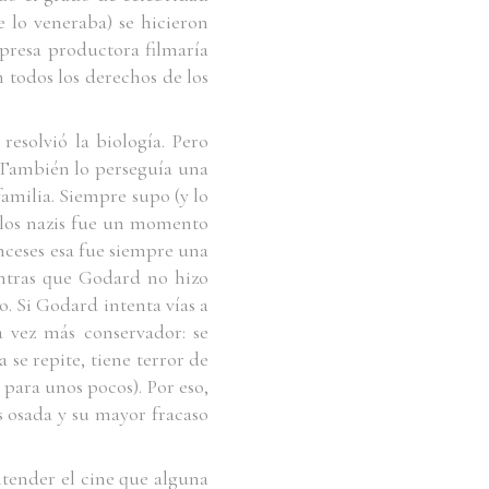
e lo veneraba) se hicieron
mpresa productora filmaría
 todos los derechos de los
esolvió la biología. Pero
. También lo perseguía una
amilia. Siempre supo (y lo
o los nazis fue un momento
anceses esa fue siempre una
entras que Godard no hizo
o. Si Godard intenta vías a
 vez más conservador: se
 se repite, tiene terror de
 para unos pocos). Por eso,
s osada y su mayor fracaso
ntender el cine que alguna