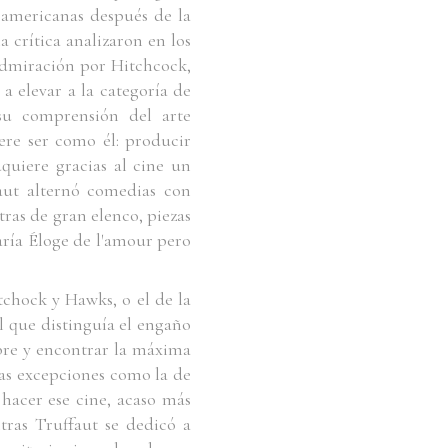
 americanas después de la
 crítica analizaron en los
admiración por Hitchcock,
a elevar a la categoría de
su comprensión del arte
ere ser como él: producir
quiere gracias al cine un
faut alternó comedias con
tras de gran elenco, piezas
aría
Éloge de l'amour
pero
chock y Hawks, o el de la
l que distinguía el engaño
ibre y encontrar la máxima
aras excepciones como la de
hacer ese cine, acaso más
tras Truffaut se dedicó a