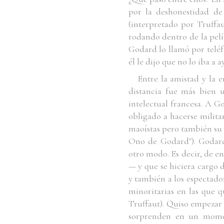
por la deshonestidad d
(interpretado por Truffau
rodando dentro de la pelí
Godard lo llamó por teléf
él le dijo que no lo iba a
Entre la amistad y la 
distancia fue más bien u
intelectual francesa. A Go
obligado a hacerse militan
maoístas pero también su a
Ono de Godard"). Godard 
otro modo. Es decir, de en
— y que se hiciera cargo d
y también a los espectador
minoritarias en las que q
Truffaut). Quiso empezar d
sorprenden en un moment