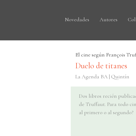
Novedades
Autores
Col
El cine según François Tru
Duelo de titanes
La Agenda BA | Quintín
Dos libros recién public
de Truffaut. Para todo ci
al primero o al segundo?