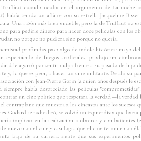
e Truffaut cuando oculta en el argumento de
La noche a
t) había tenido un affaire con su estrella Jacqueline Bisset 
cula. Una razón más bien endeble, pero la de Truffaut no es
ono para pedirle dinero para hacer doce películas con los ob
 ayudar, no porque no pudiera sino porque no quería.
enemistad profundas pasó algo de índole histórica: mayo del
n espectáculo de fuegos artificiales, produjo un cimbron
dard le agarró por sentir culpa frente a su pasado de hijo d
te y, lo que es peor, a hacer un cine militante. De ahí su p
sociación con Jean-Pierre Gorin (a quien años después le esc
siempre había despreciado las películas "comprometidas",
contrar un cine político que respetara la verdad —la verdad his
el contraplano que muestra a los cineastas ante los sucesos 
es. Godard se radicalizó, se volvió un izquierdista que hací
uería implicar en la realización a obreros y combatientes (
e nuevo con el cine y casi logra que el cine termine con él.
o bajo de su carrera: siente que sus experimentos polít