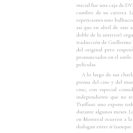
inicial fue una caja de D
cumbre de su carrera. L
repeticiones sino balbuce
así que en abril de este
doble de la anterior) org
traducción de Guillermo P
del original pero respet
pronunciados en el estilo 
películas.
A lo largo de sus char
piensa del cine y del mun
cine, con especial cons
independiente que no te
Truffaut: uno expone tod
durante algunos meses. La
en Montreal ocurren a la
dialogan entre sí (aunque 