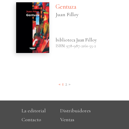
Gentuza
Juan Filloy
biblioteca Juan Filloy
ISBN: 978-987-2161-55-2
(current)
«
1
2
»
La editorial
Distribuidores
Contacto
Ventas