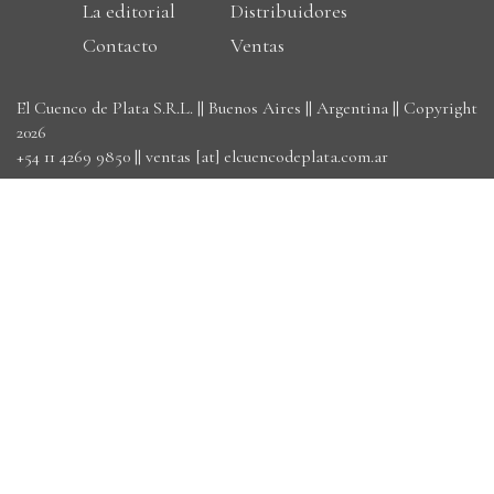
La editorial
Distribuidores
Contacto
Ventas
El Cuenco de Plata S.R.L. || Buenos Aires || Argentina || Copyright
2026
+54 11 4269 9850
||
ventas [at] elcuencodeplata.com.ar