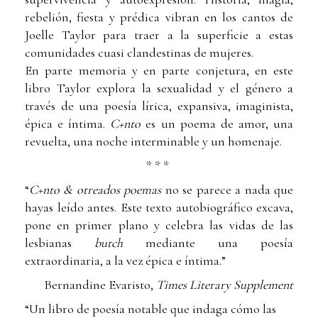
rebelión, fiesta y prédica vibran en los cantos de
Joelle Taylor para traer a la superficie a estas
comunidades cuasi clandestinas de mujeres.
En parte memoria y en parte conjetura, en este
libro Taylor explora la sexualidad y el género a
través de una poesía lírica, expansiva, imaginista,
épica e íntima.
C+nto
es un poema de amor, una
revuelta, una noche interminable y un homenaje.
* * *
“
C+nto & otreados poemas
no se parece a nada que
hayas leído antes. Este texto autobiográfico excava,
pone en primer plano y celebra las vidas de las
lesbianas
butch
mediante una poesía
extraordinaria, a la vez épica e íntima.”
Bernandine Evaristo,
Times Literary Supplement
“Un libro de poesía notable que indaga cómo las