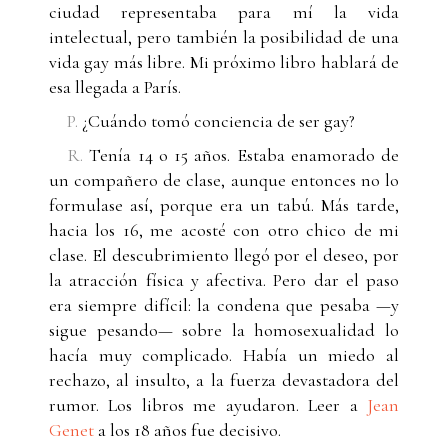
ciudad representaba para mí la vida
intelectual, pero también la posibilidad de una
vida gay más libre. Mi próximo libro hablará de
esa llegada a París.
P.
¿Cuándo tomó conciencia de ser gay?
R.
Tenía 14 o 15 años. Estaba enamorado de
un compañero de clase, aunque entonces no lo
formulase así, porque era un tabú. Más tarde,
hacia los 16, me acosté con otro chico de mi
clase. El descubrimiento llegó por el deseo, por
la atracción física y afectiva. Pero dar el paso
era siempre difícil: la condena que pesaba —y
sigue pesando— sobre la homosexualidad lo
hacía muy complicado. Había un miedo al
rechazo, al insulto, a la fuerza devastadora del
rumor. Los libros me ayudaron. Leer a
Jean
Genet
a los 18 años fue decisivo.