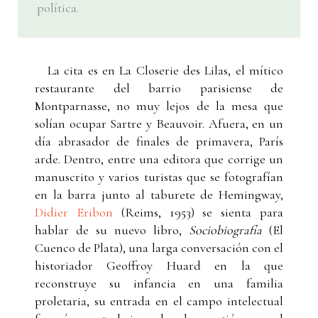
política.
La cita es en La Closerie des Lilas, el mítico
restaurante del barrio parisiense de
Montparnasse, no muy lejos de la mesa que
solían ocupar Sartre y Beauvoir. Afuera, en un
día abrasador de finales de primavera, París
arde. Dentro, entre una editora que corrige un
manuscrito y varios turistas que se fotografían
en la barra junto al taburete de Hemingway,
Didier Eribon
(Reims, 1953) se sienta para
hablar de su nuevo libro,
Sociobiografía
(El
Cuenco de Plata), una larga conversación con el
historiador Geoffroy Huard en la que
reconstruye su infancia en una familia
proletaria, su entrada en el campo intelectual