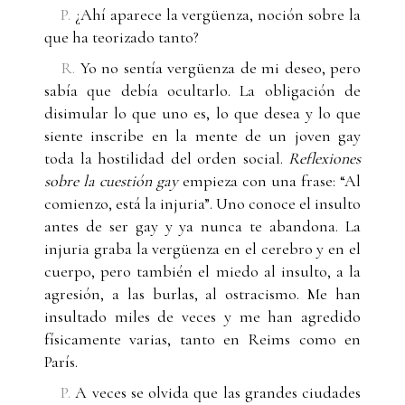
P.
¿Ahí aparece la vergüenza, noción sobre la
que ha teorizado tanto?
R.
Yo no sentía vergüenza de mi deseo, pero
sabía que debía ocultarlo. La obligación de
disimular lo que uno es, lo que desea y lo que
siente inscribe en la mente de un joven gay
toda la hostilidad del orden social.
Reflexiones
sobre la cuestión gay
empieza con una frase: “Al
comienzo, está la injuria”. Uno conoce el insulto
antes de ser gay y ya nunca te abandona. La
injuria graba la vergüenza en el cerebro y en el
cuerpo, pero también el miedo al insulto, a la
agresión, a las burlas, al ostracismo. Me han
insultado miles de veces y me han agredido
físicamente varias, tanto en Reims como en
París.
P.
A veces se olvida que las grandes ciudades