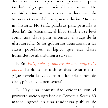
describo una experiencia personal, pero
también algo que va más allá de mi vida. He
recibido cientos de cartas de lectores, de
Francia a Corea del Sur, que me decían: “Esta es
mi historia. No tenía palabras para pensarla o
decirla”. En Alemania, el libro también se leyó
como una clave para entender el auge de la
ultraderecha. Si los gobiernos abandonan a las
clases populares, es lógico que esas clases
humildes los abandonen a su vez…
P.
En
Vida, vejez y muerte de una mujer del
pueblo
habla de los últimos días de su madre.
¿Qué revela la vejez sobre las relaciones de
clase, género y dependencia?
R.
Hay una continuidad evidente con el
proyecto sociobiográfico de
Regreso a Reims
. Mi
madre ingresó en una residencia pública de
ancianos al norte de Reims y murió menos de