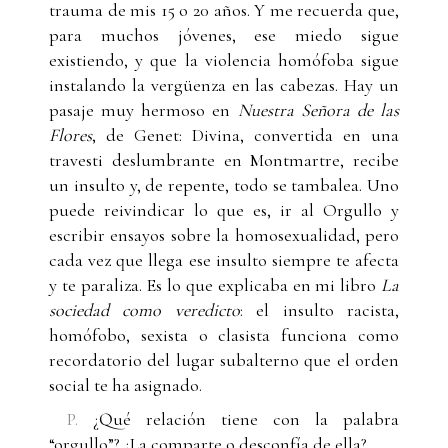
trauma de mis 15 o 20 años. Y me recuerda que,
para muchos jóvenes, ese miedo sigue
existiendo, y que la violencia homófoba sigue
instalando la vergüenza en las cabezas. Hay un
pasaje muy hermoso en
Nuestra Señora de las
Flores
, de Genet: Divina, convertida en una
travesti deslumbrante en Montmartre, recibe
un insulto y, de repente, todo se tambalea. Uno
puede reivindicar lo que es, ir al Orgullo y
escribir ensayos sobre la homosexualidad, pero
cada vez que llega ese insulto siempre te afecta
y te paraliza. Es lo que explicaba en mi libro
La
sociedad como veredicto
: el insulto racista,
homófobo, sexista o clasista funciona como
recordatorio del lugar subalterno que el orden
social te ha asignado.
P.
¿Qué relación tiene con la palabra
“orgullo”? ¿La comparte o desconfía de ella?