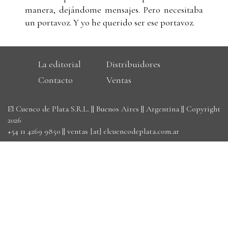
manera, dejándome mensajes. Pero necesitaba
un portavoz. Y yo he querido ser ese portavoz.
La editorial
Distribuidores
Contacto
Ventas
El Cuenco de Plata S.R.L. || Buenos Aires || Argentina || Copyright
2026
+54 11 4269 9850
||
ventas [at] elcuencodeplata.com.ar