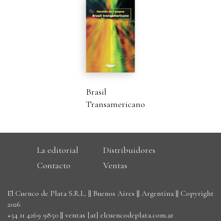
Brasil
Transamericano
La editorial
Distribuidores
Contacto
Ventas
El Cuenco de Plata S.R.L. || Buenos Aires || Argentina || Copyright
2026
+54 11 4269 9850
||
ventas [at] elcuencodeplata.com.ar