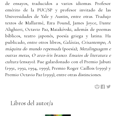
de ensayos, traducidos a varios idiomas. Profesor
emérito de la PUC/SP y profesor invitado de las
Universidades de Yale y Austin, entre otras. Tradujo
textos de Mallarmé, Ezra Pound, James Joyce, Dante
Alighieri, Octavio Paz, Maiakóvski, además de poemas
bíblicos, teatro japonés, poesía griega y latina. Ha
publicado, entre otros libros,
Galáxias
,
Crisantempo
,
A
máquina do mundo repensada
(poesía);
Metalinguagem e
outras metas
,
O arco-íris branco
.
Ensaios de literatura e
cultura
(ensayo). Fue galardonado con el Premio Jabuti
(1991, 1992, 1994, 1999), Premio Roger Caillois (1999) y
Premio Octavio Paz (1999), entre otras distinciones.
Libros del autor/a