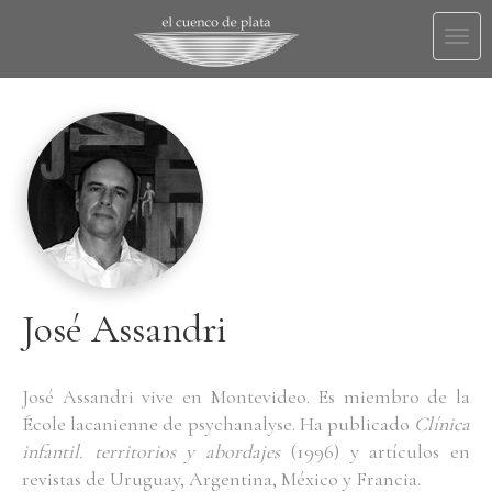
Togg
navi
José Assandri
José Assandri vive en Montevideo. Es miembro de la
École lacanienne de psychanalyse. Ha publicado
Clínica
infantil. territorios y abordajes
(1996) y artículos en
revistas de Uruguay, Argentina, México y Francia.