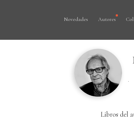
Novedades
Autores
Col
.
Libros del a