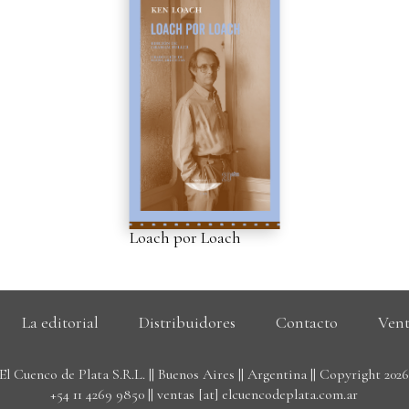
Loach por Loach
La editorial
Distribuidores
Contacto
Vent
El Cuenco de Plata S.R.L. || Buenos Aires || Argentina || Copyright 202
+54 11 4269 9850
||
ventas [at] elcuencodeplata.com.ar