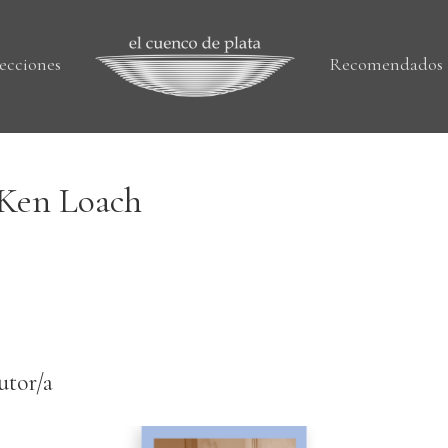
ecciones
Recomendados
Ken Loach
utor/a