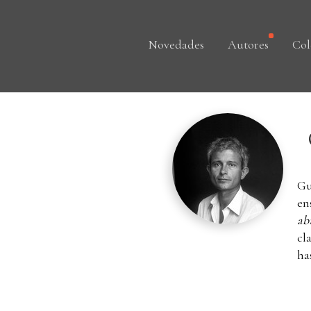
Novedades
Autores
Col
Gu
en
ab
cl
ha